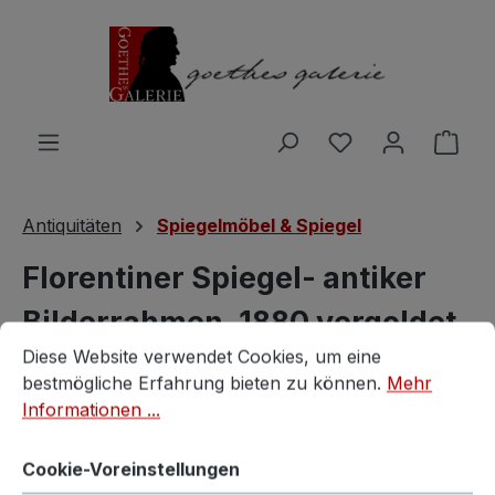
Zum Hauptinhalt springen
Du hast 0 Produ
Ware
Antiquitäten
Spiegelmöbel & Spiegel
Florentiner Spiegel- antiker
Bilderrahmen, 1880 vergoldet
Cookie-Voreinstellungen
Diese Website verwendet Cookies, um eine bestmögliche E
Diese Website verwendet Cookies, um eine
- traumhaft schön!
bestmögliche Erfahrung bieten zu können.
Mehr
Informationen ...
Vintagestore
Cookie-Voreinstellungen