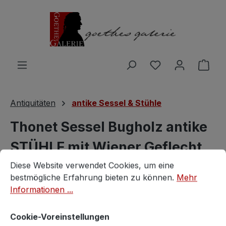
Zum Hauptinhalt springen
Du hast 0 Produ
Ware
Antiquitäten
antike Sessel & Stühle
Thonet Sessel Bugholz antike
STÜHLE mit Wiener Geflecht
Cookie-Voreinstellungen
Diese Website verwendet Cookies, um eine bestmögliche E
[1/4]
Diese Website verwendet Cookies, um eine
bestmögliche Erfahrung bieten zu können.
Mehr
Informationen ...
Vintagestore
Cookie-Voreinstellungen