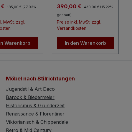
se von Otto
Regulärer Preis:
Regulärer Preis:
spreis:
Verkaufspreis:
 €
390,00 €
185,00 €
(27.03%
460,00 €
(15.22%
Söhne, gefertigt
gespart)
950er Jahren in
l. MwSt. zzgl.
Preise inkl. MwSt. zzgl.
land. Dieses
osten
Versandkosten
ige Designobjekt
die
en Warenkorb
In den Warenkorb
prache des
ury mit
auglicher
lität – ein
ighlight für
Möbel nach Stilrichtungen
er des Mid
 Modern. Die
Jugendstil & Art Deco
steht aus
Barock & Biedermeier
xierten
Historismus & Gründerzeit
iralen, die jeweils
Renaissance & Florentiner
hwarze
Viktorianisch & Chippendale
ff-Tüte tragen.
eser Tütenvasen
Retro & Mid Century