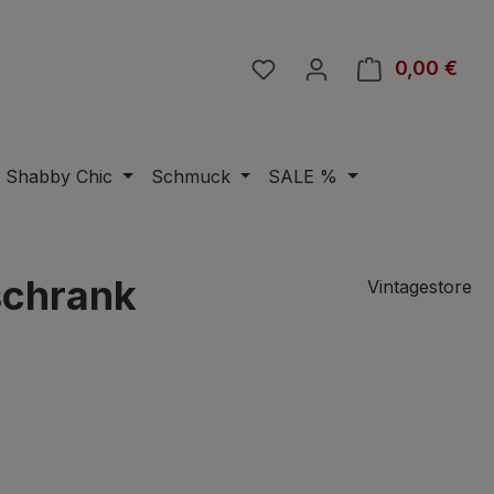
Du hast 0 Produkte auf 
0,00 €
Ware
Shabby Chic
Schmuck
SALE %
schrank
Vintagestore
eis: