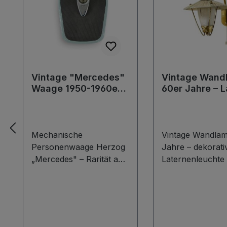
Vintage "Mercedes"
Vintage Wand
Waage 1950-1960er
60er Jahre – L
Jahre Design-Ikone
mit Zugschalt
Mechanische
Vintage Wandla
Personenwaage Herzog
Jahre – dekorati
„Mercedes" – Rarität aus
Laternenleuchte 
den 1950er/60er Jahren
Zugschalter Dies
Zum Verkauf steht ein
außergewöhnlic
echtes Stück deutscher
Vintage Wandla
Industriegeschichte: Eine
den 1960er Jahr
extrem seltene
begeistert durch 