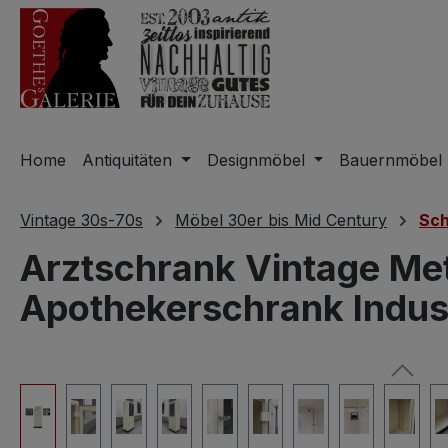
m Hauptinhalt springen
Zur Suche springen
Zur Hauptnavigation springen
Home
Antiquitäten
Designmöbel
Bauernmöbel
Vintage 30s-70s
Möbel 30er bis Mid Century
Sch
Arztschrank Vintage Me
Apothekerschrank Indus