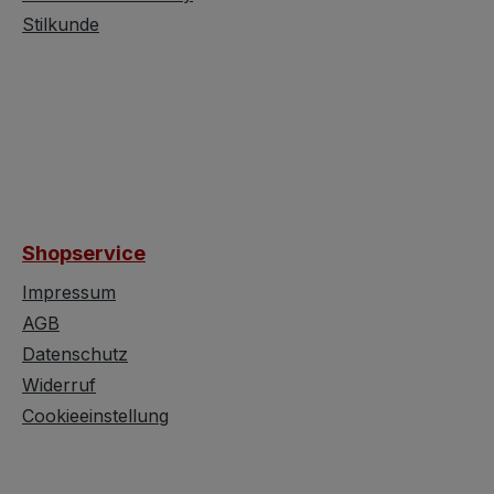
iner
Stilkunde
n Messingkappe
em
llischen
srand ausgeführ
Klassiker für das
efühl der frühen
re. In sehr
intage-Zustand
Shopservice
s Stück nur
e
Impressum
hsspuren, die
AGB
thentizität
Datenschutz
eichen, ohne die
Widerruf
 zu
Cookieeinstellung
chtigen.
che Daten
: Otto Göbel