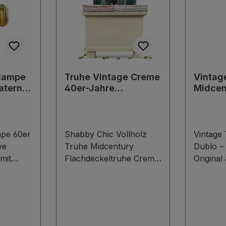
lampe
Truhe Vintage Creme
Vintag
aterne
40er-Jahre
Midcen
er
MidCentury
Origina
Flachdeckeltruhe
Jahre
Vollholz
mpe 60er
Shabby Chic Vollholz
Vintage
ve
Truhe Midcentury
Dublo –
mit
Flachdeckeltruhe Creme
Original
e
40er-Jahre Sitztruhe
Jahren 
he
aus Omas Küche Alte
ein Mei
mpe aus
Truhe, gefertigt in der
deutsch
en
ersten Hälfte des letzten
Nachkrie
ihr
Jahrhunderts, mit
ikonisc