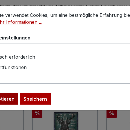
design
, das Funktionalität und Ästhetik vereint. Sichern Sie sich dieses
stellungen
 verwendet Cookies, um eine bestmögliche Erfahrung biet
te verwendet Cookies, um eine bestmögliche Erfahrung bie
r Informationen ...
e
einstellungen
sch erforderlich
tfunktionen
n sparen:
ptieren
Speichern
Rabatt
Rabatt
%
%