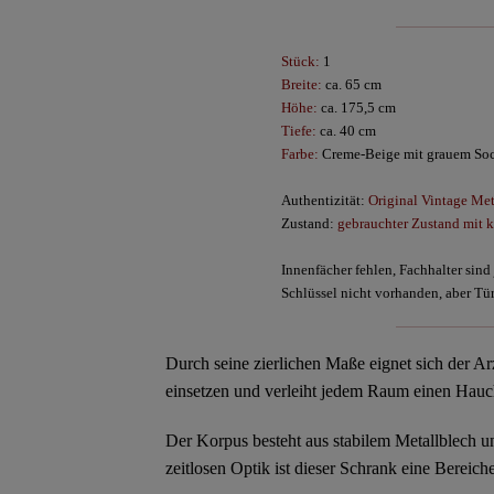
Stück:
1
Breite:
ca. 65 cm
Höhe:
ca. 175,5 cm
Tiefe:
ca. 40 cm
Farbe:
Creme-Beige mit grauem So
Authentizität:
Original Vintage Met
Zustand:
gebrauchter Zustand mit 
Innenfächer fehlen, Fachhalter sin
Schlüssel nicht vorhanden, aber Tür
Durch seine
zierlichen Maße
eignet sich der Ar
einsetzen und verleiht jedem Raum einen Hau
Der Korpus besteht aus stabilem Metallblech u
zeitlosen Optik ist dieser Schrank eine Bereich