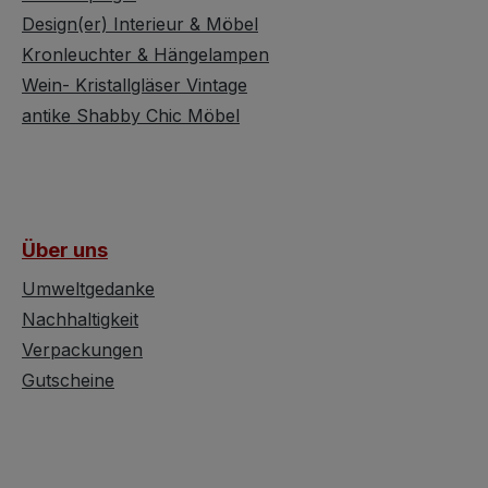
die
Sitztruhe einsetzen ließe.
ist mit e
Design(er) Interieur & Möbel
e
Dazu bräuchte man
goldene
Kronleuchter & Hängelampen
m
lediglich einige Sitzkissen
und ein
Wein- Kristallgläser Vintage
en
und am schönsten
goldmeta
antike Shabby Chic Möbel
wären wohl Kissen im
Öffnung
lgestell.
Landhaustil. Durch die
t – ein 
 aus
Farbgebung und die
Designg
erleiht
antike Ausstrahlung ist
60er-Jah
ypischen
diese Truhe ideal zum
gutem V
Über uns
arme der
Shabby Chic wie auch
zeigt da
d macht
zum Vintage Cottage-Stil
minimal
Umweltgedanke
sonderen
kombinierbar und wird
Gebrauc
Nachhaltigkeit
er Wand.
sicher nicht unbeachtet
seine Au
Verpackungen
sch ist
bleiben. Praktische
unterstr
Gutscheine
Truhe, für die keine
Ästhetik
 eine
neuen Ressourcen mehr
beeinträ
ienung
benötigt werden und die
Technis
Leuchte
auch noch hübsch
Designer