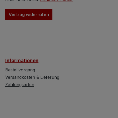
Schreibmaschinen
An dieser hängt 
kennt. Was diese Waage
hübsch gestaltet
Vertrag widerrufen
so besonders macht
Laterne mit ihre
Luxusgut der
charakteristisch
Wirtschaftswunderzeit:
Schirm und dem
Im Gegensatz zur
dekorativen Metal
damals üblichen
Die Kombination
Massenware war die
Metall und Glas v
„Mercedes" ein
der Lampe den t
Informationen
exklusives Luxusobjekt
Mid-Century-Ch
für gehobene Haushalte
1960er Jahre un
Bestellvorgang
oder Arztpraxen.
sie zu einem be
Versandkosten & Lieferung
Während einfache
Blickfang an jed
Zahlungsarten
Waagen längst entsorgt
Besonders prakti
wurden, wurden diese
der integrierte
Premium-Modelle über
Zugschalter, der
Jahrzehnte gehegt und
komfortable Bed
gepflegt. Automobiles
ermöglicht. Die 