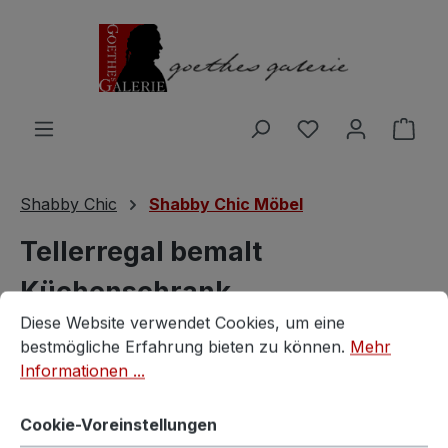
Zum Hauptinhalt springen
Du hast 0 Produ
Ware
Shabby Chic
Shabby Chic Möbel
Tellerregal bemalt
Küchenschrank
Cookie-Voreinstellungen
Diese Website verwendet Cookies, um eine bestmögliche E
Diese Website verwendet Cookies, um eine
Bauernschrank Küchenmöbel
bestmögliche Erfahrung bieten zu können.
Mehr
Informationen ...
Bauernschrank
Cookie-Voreinstellungen