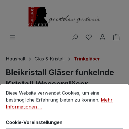
Zum Hauptinhalt springen
Du hast 0 Produ
Ware
Haushalt
Glas & Kristall
Trinkgläser
Bleikristall Gläser funkelnde
Kristall Wassergläser
Cookie-Voreinstellungen
Diese Website verwendet Cookies, um eine bestmögliche E
Diese Website verwendet Cookies, um eine
Kristallgläser *Traum*
bestmögliche Erfahrung bieten zu können.
Mehr
Informationen ...
Vintagestore
Cookie-Voreinstellungen