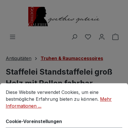
Zum Hauptinhalt springen
Du hast 0 Produ
Ware
Antiquitäten
Truhen & Raumaccessoires
Staffelei Standstaffelei groß
Holz mit Rollen fahrbar
Cookie-Voreinstellungen
Diese Website verwendet Cookies, um eine bestmögliche E
Diese Website verwendet Cookies, um eine
höhenverstellbar
bestmögliche Erfahrung bieten zu können.
Mehr
Informationen ...
Vintagestore
Cookie-Voreinstellungen