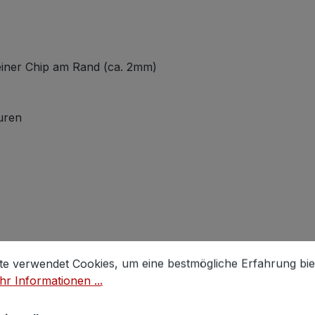
einer Chip am Rand (ca. 2mm)
uren
stellungen
 verwendet Cookies, um eine bestmögliche Erfahrung biet
te verwendet Cookies, um eine bestmögliche Erfahrung bie
r Informationen ...