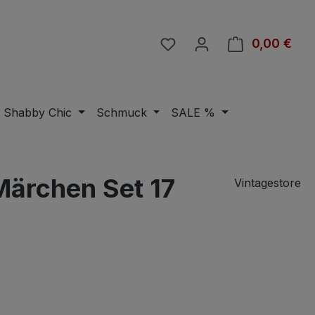
Du hast 0 Produkte auf 
0,00 €
Ware
Shabby Chic
Schmuck
SALE %
Märchen Set 17
Vintagestore
eis: