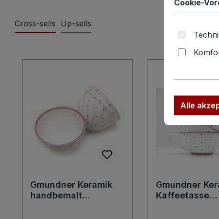
Cookie-Vor
Cross-sells
Up-sells
Techni
Komfor
Produktgalerie überspringen
Alle akze
Gmundner Keramik
Gmundner Ker
handbemalt
Kaffeetasse
Landhausstil
Landhausstil
Guglhupf "rosa
Teeschale "ro