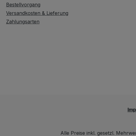
gamme "-" peuvent être
céramique.
Bestellvorgang
combinés. Cet article a
Versandkosten & Lieferung
été peint à la main en
Zahlungsarten
céramique.
Im
Alle Preise inkl. gesetzl. Mehrwe