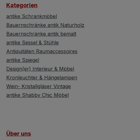
nblick
Kategorien
esitzer
r
antike Schrankmöbel
ik
Bauernschränke antik Naturholz
Bauernschränke antik bemalt
auch als
antike Sessel & Stühle
insatz
Antiquitäten Raumaccessoires
ekore
antike Spiegel
ramik
Design(er) Interieur & Möbel
ierbar.
Kronleuchter & Hängelampen
cts of
Wein- Kristallgläser Vintage
e
antike Shabby Chic Möbel
anat
les
s de la
nt être
icle a
Über uns
in en