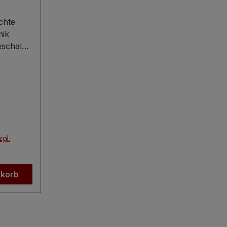
chte
ik
eschale
em
mundner
ch
tete
zgl.
wird
eachtet
icht nur
nkorb
ochen
 hohe
zeugt
t seinem