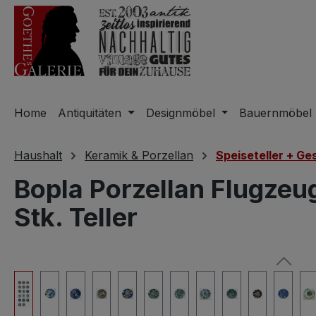
m Hauptinhalt springen
Zur Suche springen
Zur Hauptnavigation springen
Home
Antiquitäten
Designmöbel
Bauernmöbel
Haushalt
Keramik & Porzellan
Speiseteller + Ge
Bopla Porzellan Flugzeu
Stk. Teller