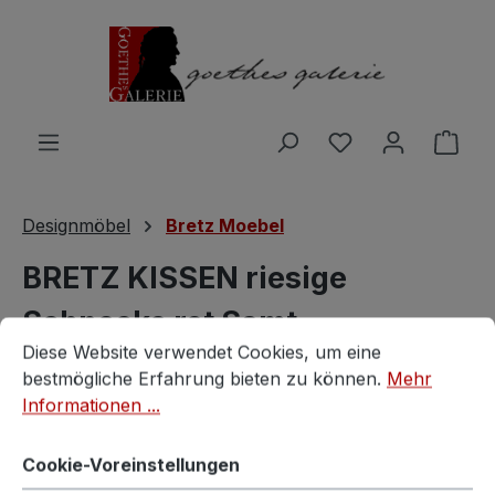
Zum Hauptinhalt springen
Du hast 0 Produ
Ware
Designmöbel
Bretz Moebel
BRETZ KISSEN riesige
Schnecke rot Samt
Cookie-Voreinstellungen
Diese Website verwendet Cookies, um eine bestmögliche E
Diese Website verwendet Cookies, um eine
Bretz
bestmögliche Erfahrung bieten zu können.
Mehr
Informationen ...
Cookie-Voreinstellungen