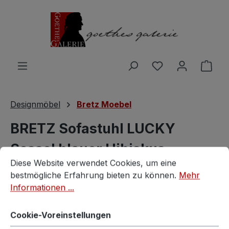
Zum Hauptinhalt springen
Du hast 0 Produ
Ware
Designmöbel
Bretz Moebel
BRETZ Sofastuhl LUCKY
Sessel blauer Hibiskus
Cookie-Voreinstellungen
Diese Website verwendet Cookies, um eine bestmögliche E
Diese Website verwendet Cookies, um eine
Bretz
bestmögliche Erfahrung bieten zu können.
Mehr
Informationen ...
Cookie-Voreinstellungen