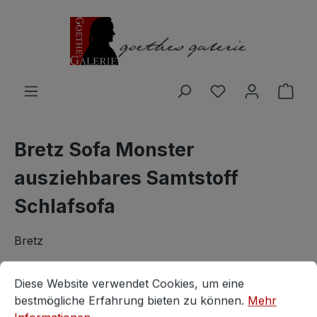
Zum Hauptinhalt springen
Du hast 0 Produ
Ware
Bretz Sofa Monster
ausziehbares Samtstoff
Schlafsofa
Bretz
Cookie-Voreinstellungen
Diese Website verwendet Cookies, um eine bestmögliche E
Diese Website verwendet Cookies, um eine
bestmögliche Erfahrung bieten zu können.
Mehr