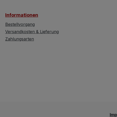
wahrhaft ein
Herzeigestück. B
Informationen
Pflege wird diese
noch lange Jahr
Bestellvorgang
Dienste leisten. 
Versandkosten & Lieferung
leider gerade die
Zahlungsarten
diesen Stuhl zu
Reinigungsbetrie
bringen, darum b
wir ihn hier ein
Schnäppchenpre
bei dem es sich l
sich diesen Stuhl
gönnen :o))
Im