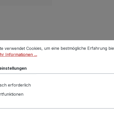
stellungen
 verwendet Cookies, um eine bestmögliche Erfahrung biet
te verwendet Cookies, um eine bestmögliche Erfahrung bie
r Informationen ...
Rabatt
Rabatt
%
%
Tipp
einstellungen
sch erforderlich
tfunktionen
 Sessel
BRETZ Couchtisch
Hocker