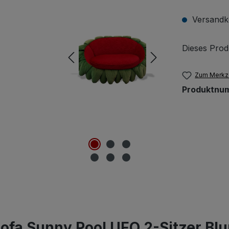
Versandko
Dieses Prod
Zum Merkze
Produktnu
ofa Sunny Pool UFO 2-Sitzer Bl