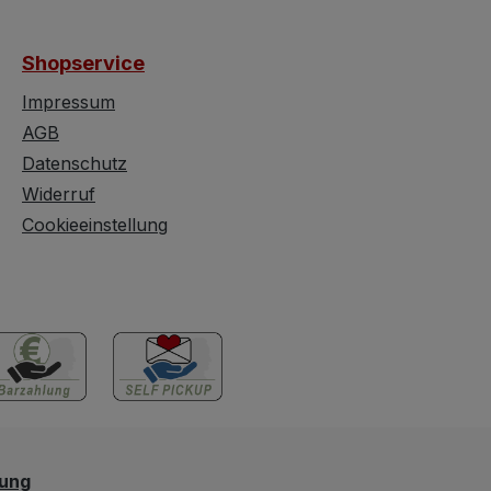
m Sitzhöhe: ca.
Rosenstoff
sonderheit:
Durchmesser: ca. 88 cm
Shopservice
retz Stoff
Höhe: ca. 98 cm Tiefe:
ge
ca. 32 cm Zustand: sehr
Impressum
smöglichkeiten
gut erhalten, kleinere
AGB
Hocker kann als
Gebrauchsspuren Dieses
Datenschutz
l oder als
Bretz Rundregal ist ein
Widerruf
stuhl zum Sofa
Designelement, das
Cookieeinstellung
 genutzt werden
durch seine
Verlängerung
extravagante Optik und
di Sessel. Durch
hochwertige Fertigung
llwertige
überzeugt. Es bietet
hengröße ist er
zahlreiche
er Beistellstuhl,
Möglichkeiten, Bücher,
 bei Bedarf nach
Sammelstücke,
itzplatz durchaus
Kunstwerke oder
erwenden kann.
Dekorationen stilvoll von
 Dieser Bretz
allen Seiten zu
lung
ocker mit
präsentieren. Ob im