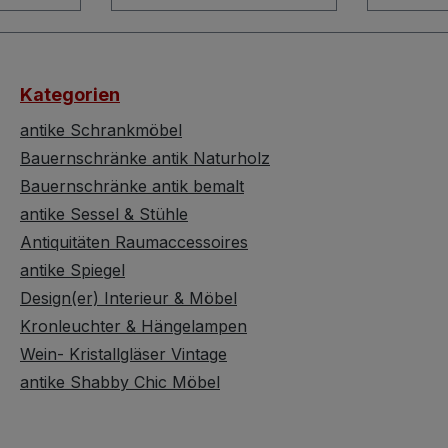
and und
Abstellfläche besitzt. Die
Anblick 
llt
Glasplatte lässt sich
auch Gä
polster
abnehmen und darunter
wird. Ei
nd auch
kann man nach eigener
zum Ver
Kategorien
Vorliebe ein Poster,
Designe
rden.
eigene Bilder oder Bretz
Der Stof
antike Schrankmöbel
ind
Stoff einlegen. Dieser
rundum 
Bauernschränke antik Naturholz
Bretz Metall Couchtisch
kräftige
Bauernschränke antik bemalt
tz in
zeigt sich mit minimalen
Bretz Ho
antike Sessel & Stühle
einen.
Gebrauchsspuren an der
richtig 
Antiquitäten Raumaccessoires
lem
Lackierung und dem
Somit is
 das
antike Spiegel
Glas. Die Rollen besitzen
Gaudi H
es
leichte platte Stellen. Im
blutrot
Design(er) Interieur & Möbel
gungen
Gesamten sieht dieser
ein hinr
Kronleuchter & Hängelampen
r lieben.
Metalltisch einfach
Designk
Wein- Kristallgläser Vintage
. Ufo
hinreißend aus. Die
sich nic
antike Shabby Chic Möbel
ist
Glasplatte lässt sich
lassen 
abnehmen und darunter
Details 
und
kann man nach eigener
Höhe: ca