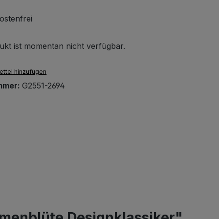
stenfrei
ukt ist momentan nicht verfügbar.
ttel hinzufügen
mmer:
G2551-2694
umenblüte Designklassiker"