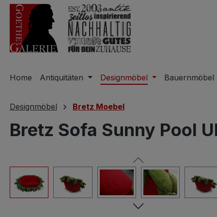
m Hauptinhalt springen
Zur Suche springen
Zur Hauptnavigation springen
Home
Antiquitäten
Designmöbel
Bauernmöbel
Designmöbel
Bretz Moebel
Bretz Sofa Sunny Pool U