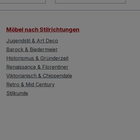
Besitzer wie
sammelwürdige
ste begeistern
Raritäten. Gefertigt in
n Designerstück
runder Form,
lieben Tip-Top
ausgestattet mit
Möbel nach Stilrichtungen
r Prachtstück.
großzügigen, dicken
f zeigt sich
Ablagefächern aus Glas
Jugendstil & Art Deco
in schöner,
und stabil auf silbernen
Barock & Biedermeier
r Farbe, und der
Löwentatzen stehend, ist
Historismus & Gründerzeit
cker sieht
dieses Designmöbel ein
Renaissance & Florentiner
knackig aus.
Blickfang. Der Bezug aus
Viktorianisch & Chippendale
t dieser Bretz
"ORIGINAL" Bretz-Stoff
ocker mit
Retro & Mid Century
mit Leopardenmuster
em Mohairstoff
verleiht dem Regal seine
Stilkunde
eißend eleganter
unverwechselbare
lassiker, den man
Ausstrahlung und
ht entgehen
verspielte Schönheit.
darf. Maße und
Modell: Rundregal
Breite: ca. 75 cm
Details: Löwentatzen,
. 47 cm Tiefe:
runde Form Stoff: