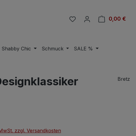
Du hast 0 Produkte auf 
0,00 €
Ware
Shabby Chic
Schmuck
SALE %
Designklassiker
Bretz
eis:
. MwSt. zzgl. Versandkosten