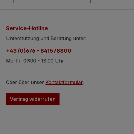
Bretz. Der Bretz
sehr gutem Zust
Couchtisch stellt in
kann sofort geste
diesem Zustand eine
werden. Der Sitz
lohnenswerte
ist abnehmbar u
Service-Hotline
Anschaffung dar. Der
der Bezug kann
Tisch befindet sich in
abgenommen we
Unterstützung und Beratung unter:
TOP ZUSTAND und
Die Standbeine s
+43 (0)676 - 841578800
kann sofort zum Einsatz
ebenfalls schon
gelangen. Wir stellen
Klassiker von Bre
Mo-Fr, 09:00 - 18:00 Uhr
Ihnen nützliche
Form von Federb
Informationen zu
Dies führt zu tol
(neuen, neuwertigen,
Sitzkomfort und
Oder über unser
Kontaktformular
.
gebrauchten, ...) Bretz
sanfte Wippen d
Moebeln bei. Klicken Sie
Sessel bei Bewe
Vertrag widerrufen
auf den Info-Button. Die
wird der Benutze
Informationen
Dieser Pool bzw
werden Ihnen in einem
Stuhl von BRETZ 
neuen Browserfenster
mittlerweile ein
angezeigt.
Designklassiker 