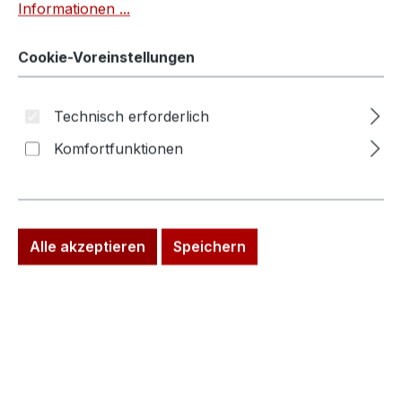
Informationen ...
Cookie-Voreinstellungen
Technisch erforderlich
Komfortfunktionen
Alle akzeptieren
Speichern
Verkaufspreis:
%
1.190,00 €
Regulärer Preis:
1.680,00 €
(29.17% gespart)
Preise inkl. MwSt. zzgl. Versandkosten