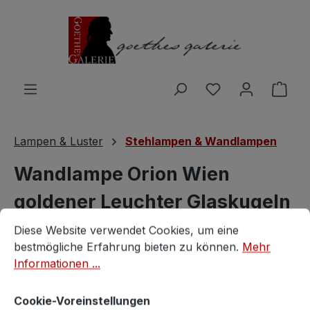
Zum Hauptinhalt springen
Du hast 0 Produ
Ware
Lampen & Luster
Stehlampen & Wandlampen
Wandlampe Orion Wien
goldener Leuchter Glaskugeln
Cookie-Voreinstellungen
Diese Website verwendet Cookies, um eine bestmögliche E
"Opernball"
Diese Website verwendet Cookies, um eine
bestmögliche Erfahrung bieten zu können.
Mehr
Orion
Informationen ...
Cookie-Voreinstellungen