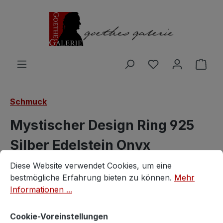
Zum Hauptinhalt springen
Du hast 0 Produ
Ware
Schmuck
Mystischer Design Ring 925
Silber Edelstein Onyx
Cookie-Voreinstellungen
Diese Website verwendet Cookies, um eine bestmögliche E
handgefertigtes Einzelstück
Diese Website verwendet Cookies, um eine
bestmögliche Erfahrung bieten zu können.
Mehr
GoethesGalerie
Informationen ...
Cookie-Voreinstellungen