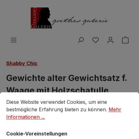
Zum Hauptinhalt springen
Du hast 0 Produ
Ware
Shabby Chic
Gewichte alter Gewichtsatz f.
Waage mit Holzschatulle
Cookie-Voreinstellungen
Diese Website verwendet Cookies, um eine bestmögliche E
Diese Website verwendet Cookies, um eine
Vintagestore
bestmögliche Erfahrung bieten zu können.
Mehr
Informationen ...
Cookie-Voreinstellungen