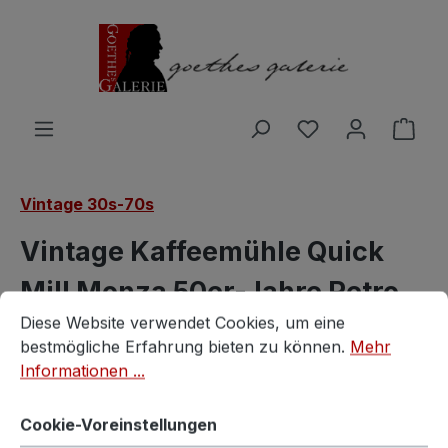
Zum Hauptinhalt springen
Du hast 0 Produ
Ware
Vintage 30s-70s
Vintage Kaffeemühle Quick
Mill Monza 50er-Jahre Retro
Cookie-Voreinstellungen
Diese Website verwendet Cookies, um eine bestmögliche E
Diese Website verwendet Cookies, um eine
60er Mühle
bestmögliche Erfahrung bieten zu können.
Mehr
Informationen ...
Vintagestore
Cookie-Voreinstellungen