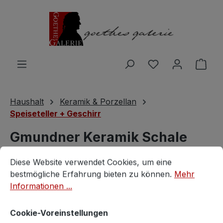
Zum Hauptinhalt springen
Du hast 0 Produ
Ware
Haushalt
Keramik & Porzellan
Speiseteller + Geschirr
Gmundner Keramik Schale
Cookie-Voreinstellungen
Diese Website verwendet Cookies, um eine bestmögliche E
Schüssel Dirndl Rosa
Diese Website verwendet Cookies, um eine
bestmögliche Erfahrung bieten zu können.
Mehr
Gmundner
Informationen ...
Cookie-Voreinstellungen