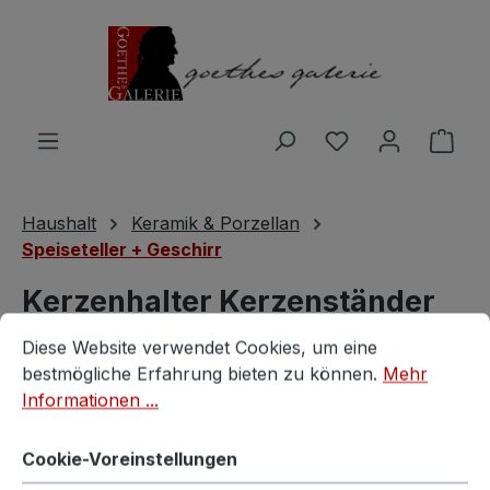
Zum Hauptinhalt springen
Du hast 0 Produ
Ware
Haushalt
Keramik & Porzellan
Speiseteller + Geschirr
Kerzenhalter Kerzenständer
Cookie-Voreinstellungen
Diese Website verwendet Cookies, um eine bestmögliche E
mit Griff Gmundner Keramik
Diese Website verwendet Cookies, um eine
bestmögliche Erfahrung bieten zu können.
Mehr
Dirndl rosa
Informationen ...
Gmundner
Cookie-Voreinstellungen