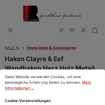
Zum Hauptinhalt springen
Du hast 0 Produ
Ware
SALE %
Home Deko & Accessoires
Haken Clayre & Eef
Wandhaken Herz Holz Metall
Cookie-Voreinstellungen
Diese Website verwendet Cookies, um eine bestmögliche E
Garderobe Tannenbaum
Diese Website verwendet Cookies, um eine
bestmögliche Erfahrung bieten zu können.
Mehr
Informationen ...
Vintagestore
Cookie-Voreinstellungen