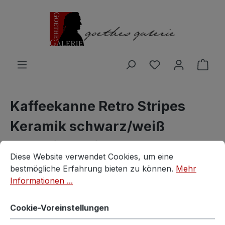
Zum Hauptinhalt springen
Du hast 0 Produ
Ware
Kaffeekanne Retro Stripes
Keramik schwarz/weiß
"American Diner"
Cookie-Voreinstellungen
Diese Website verwendet Cookies, um eine bestmögliche E
Diese Website verwendet Cookies, um eine
bestmögliche Erfahrung bieten zu können.
Mehr
Vintagestore
Informationen ...
Cookie-Voreinstellungen