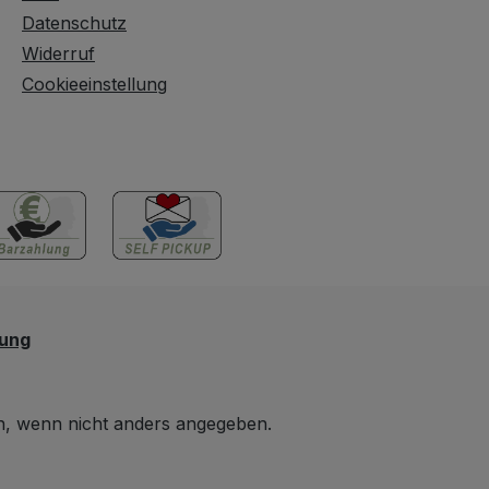
ne oder
Datenschutz
e unterbringen.
Widerruf
rank passt
Cookieeinstellung
zum luftigen
stildesign im
schem oder
em Stil. Das
le Möbel könnte
r Pflege noch
ahre treue
leisten. Sollten
gen haben
Sie uns natürlich
lung
erne anrufen.
 wenn nicht anders angegeben.