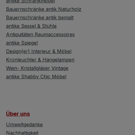
antike Schrankmöbel
Winkel. Höhe ca. 174,5
und auc
Bauernschränke antik Naturholz
ttstühle
cm Breite ca. 122 cm
einem U
Bauernschränke antik bemalt
zeigen
Tiefe ca. 51,5 cm Wer
Hinter z
antike Sessel & Stühle
also einen hochwertigen
geschwe
Antiquitäten Raumaccessoires
Schrank im Landhausstil
Eisenrin
bil
antike Spiegel
sucht, ist mit diesem
dieser h
zauberhaften Landhaus
Schrank
Design(er) Interieur & Möbel
üßen.
Vitrinenschrank bestens
Ablagefl
Kronleuchter & Hängelampen
zeigt
bedient. Massiv und
Stauraum
Wein- Kristallgläser Vintage
stabil und noch dazu ein
Erdenkli
antike Shabby Chic Möbel
tere
optisches Highlight für
ca.101,
eiche am
jeden provinziell oder im
cm Tief
Landhausstil
Wunderb
t der
eingerichteten Haushalt.
der Sch
hmung -
Dieser Naturholz
Aufbew
Über uns
 wie bei
Bauernschrank kann für
Geschirr
sesseln
viele Zwecke eingesetzt
Vitrine
Umweltgedanke
werden. Ob als
Geschir
Nachhaltigkeit