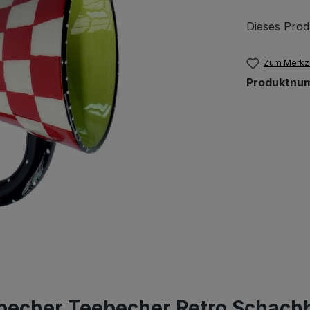
Dieses Prod
Zum Merkze
Produktnu
becher Teebecher Retro Schach