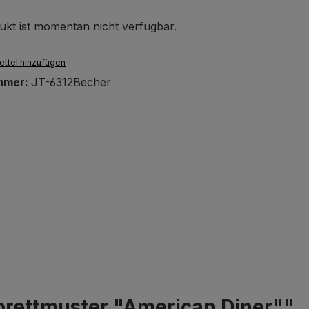
ukt ist momentan nicht verfügbar.
ttel hinzufügen
mmer:
JT-6312Becher
brettmuster "American Diner""