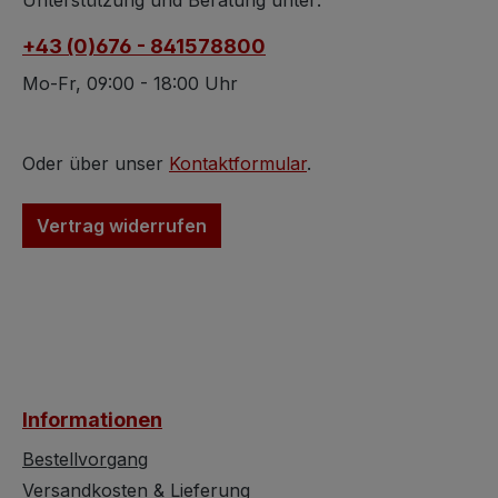
Unterstützung und Beratung unter:
Mikrowellen- u.
zauberhaften,
+43 (0)676 - 841578800
Spülmaschinenfest.
provinziellen Bre
Ceramics, suitable for
aus Massivholz 
Mo-Fr, 09:00 - 18:00 Uhr
microwave and
sich mit reich
dishwasher. All similar
beschnitzten
products of the retro
Rückenlehne, sta
Oder über unser
Kontaktformular
.
collection are assortable.
stehend auf
Artisanat céramique,
gedrechselten F
Vertrag widerrufen
autorisé pour micro-
Die Rückenlehne 
onde et lave-vaiselle.
Akanthusblätter,
Tous les produits
Palmette und wei
similaires de la gamme
geschnitzte Ber
retro peuvent être
Holz. Besonders
combinés. Cet article a
beachtenswert is
été peint à la main en
rocaille Aussne
Informationen
céramique.
dies wurde nicht,
so vielen Bauern
Bestellvorgang
üblich, einfach
Versandkosten & Lieferung