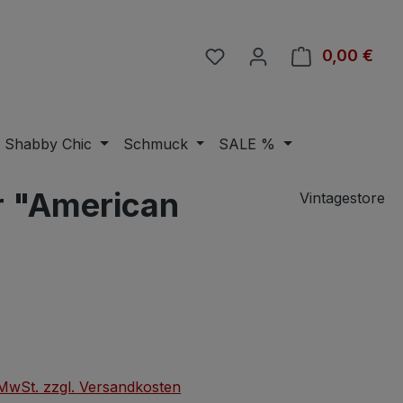
Du hast 0 Produkte auf 
0,00 €
Ware
Shabby Chic
Schmuck
SALE %
r "American
Vintagestore
eis:
. MwSt. zzgl. Versandkosten