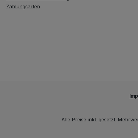
herausgesägt so
Zahlungsarten
richtig hochwerti
ausgeführt. Detai
ca. 41 cm Höhe 
cm Tiefe ca. 45
Sitzhöhe ca. 46
Sitzfläche ca. 40
cm Guter Zustan
geringe
Gebrauchsspure
Sitzfläche.Sie e
hier: 1 Stk.
Bauernsessel U
Im
wurden zwei Stü
dieser Stühle eing
Wenn Sie mehr a
Alle Preise inkl. gesetzl. Mehrwe
Sessel haben mö
geben Sie bitte i
Stückzahl-Feld d