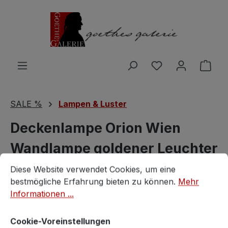
Zum Hauptinhalt springen
Du hast 0 Produ
Ware
SALE %
Lampen & Luster
Deckenlampe Orion Wien
Wandlampe goldener Leuchter
Cookie-Voreinstellungen
Diese Website verwendet Cookies, um eine bestmögliche E
Glaskugeln
Diese Website verwendet Cookies, um eine
bestmögliche Erfahrung bieten zu können.
Mehr
Orion
Informationen ...
Cookie-Voreinstellungen