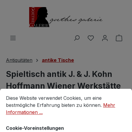
Zum Hauptinhalt springen
Du hast 0 Produ
Ware
Antiquitäten
antike Tische
Spieltisch antik J. & J. Kohn
Hoffmann Wiener Werkstätte
Cookie-Voreinstellungen
Diese Website verwendet Cookies, um eine bestmögliche E
Tisch Art Nouveau
Diese Website verwendet Cookies, um eine
bestmögliche Erfahrung bieten zu können.
Mehr
Wiener Werkstätte
Informationen ...
Cookie-Voreinstellungen