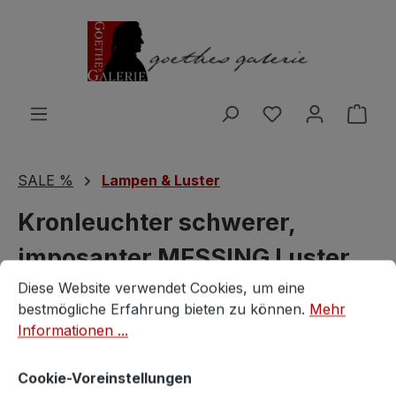
Zum Hauptinhalt springen
Du hast 0 Produ
Ware
SALE %
Lampen & Luster
Kronleuchter schwerer,
imposanter MESSING Luster
Cookie-Voreinstellungen
Diese Website verwendet Cookies, um eine bestmögliche E
12-flammig
Diese Website verwendet Cookies, um eine
bestmögliche Erfahrung bieten zu können.
Mehr
Informationen ...
Vintagestore
Cookie-Voreinstellungen