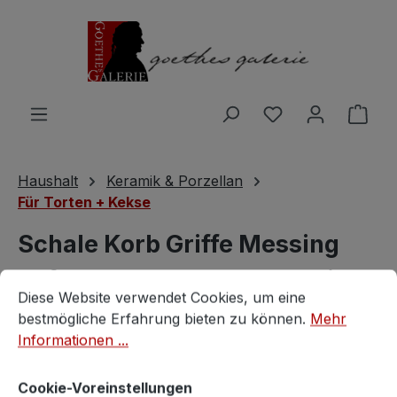
Zum Hauptinhalt springen
Du hast 0 Produ
Ware
Haushalt
Keramik & Porzellan
Für Torten + Kekse
Schale Korb Griffe Messing
geflochten Obstschale antik
Cookie-Voreinstellungen
Diese Website verwendet Cookies, um eine bestmögliche E
Diese Website verwendet Cookies, um eine
Eichenlaub goldfarben
bestmögliche Erfahrung bieten zu können.
Mehr
Informationen ...
Vintagestore
Cookie-Voreinstellungen