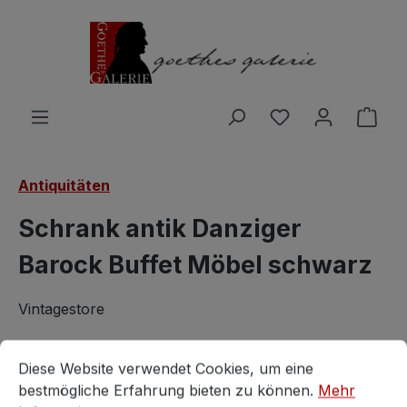
Zum Hauptinhalt springen
Du hast 0 Produ
Ware
Antiquitäten
Schrank antik Danziger
Barock Buffet Möbel schwarz
Vintagestore
Cookie-Voreinstellungen
Diese Website verwendet Cookies, um eine bestmögliche E
Diese Website verwendet Cookies, um eine
bestmögliche Erfahrung bieten zu können.
Mehr