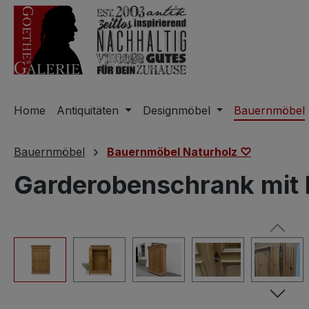
m Hauptinhalt springen
Zur Suche springen
Zur Hauptnavigation springen
Home
Antiquitäten
Designmöbel
Bauernmöbel
Bauernmöbel
Bauernmöbel Naturholz ♡
Garderobenschrank mit K