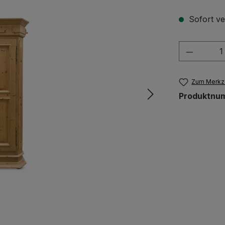
Sofort ve
Produkt
Zum Merkze
Produktnu