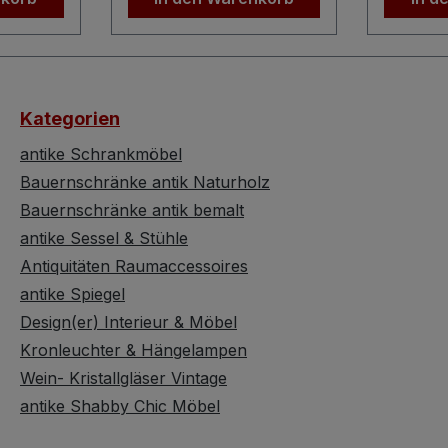
befindet. Dieser alte
Halbsäu
nd die
Weichholzschrank
typisch
nriegel.
kommuniziert jedenfalls
der Grün
von ca.
deutlich seine zeitlose
stabil u
öhe von
Schönheit. Erbaut
Der Zahn
Kategorien
iner
zwischen 1850 und 1899,
natürlic
 cm
mit einem vermutlichen
dieser 
antike Schrankmöbel
dieser
Entstehungsdatum um
aber die
Bauernschränke antik Naturholz
eitiges
1860, sieht dieser antike
Alters- 
Bauernschränke antik bemalt
jeden
Bauernschrank wie ein
Gebrauc
antike Sessel & Stühle
nerer
Puppenstubenmöbel aus
als norm
Antiquitäten Raumaccessoires
n und
- nur eben etwas größer.
Die Maße
r
antike Spiegel
Innen wurde dieser
cm Höhe
 –
rustikale
ca. 41 c
Design(er) Interieur & Möbel
Naturholzschrank
Bilder 
Kronleuchter & Hängelampen
tapeziert. Besonders
dann bei
Wein- Kristallgläser Vintage
 Fächer
erwähnenswert ist auch,
zuschlag
antike Shabby Chic Möbel
er
dass es sich hierbei um
Kommod
m sehr
einen Keilschrank /
Zustand 