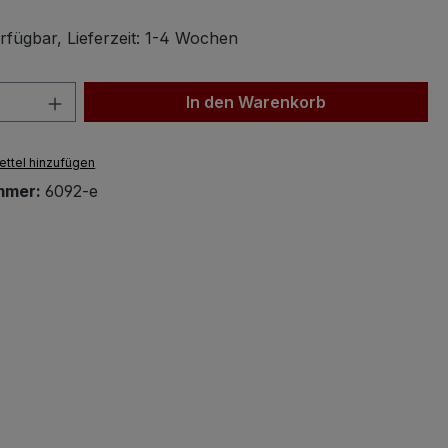
rfügbar, Lieferzeit: 1-4 Wochen
 Anzahl: Gib den gewünschten Wert ein 
In den Warenkorb
ttel hinzufügen
mmer:
6092-e