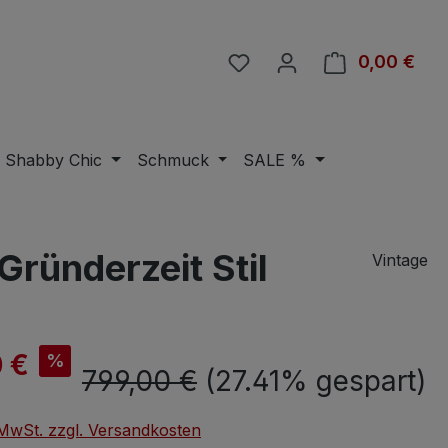
Du hast 0 Produkte auf 
0,00 €
Ware
Shabby Chic
Schmuck
SALE %
ründerzeit Stil
Vintage
is:
 €
%
Regulärer Preis:
799,00 €
(27.41% gespart)
. MwSt. zzgl. Versandkosten