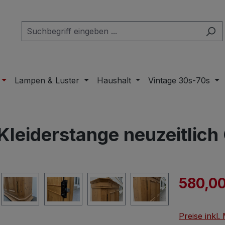
Lampen & Luster
Haushalt
Vintage 30s-70s
leiderstange neuzeitlich G
Verkaufspre
580,00
Preise inkl