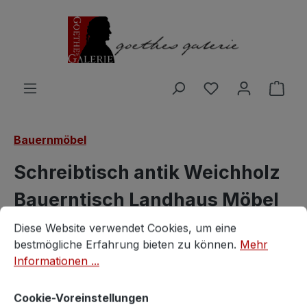
Zum Hauptinhalt springen
Du hast 0 Produ
Ware
Bauernmöbel
Schreibtisch antik Weichholz
Bauerntisch Landhaus Möbel
Cookie-Voreinstellungen
Diese Website verwendet Cookies, um eine bestmögliche E
rustikal
Diese Website verwendet Cookies, um eine
bestmögliche Erfahrung bieten zu können.
Mehr
Vintagestore
Informationen ...
Cookie-Voreinstellungen