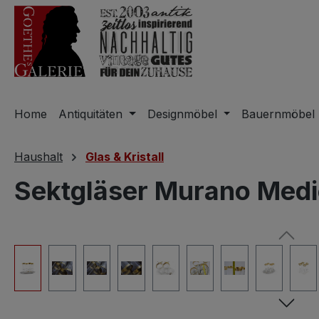
m Hauptinhalt springen
Zur Suche springen
Zur Hauptnavigation springen
Home
Antiquitäten
Designmöbel
Bauernmöbel
Haushalt
Glas & Kristall
Sektgläser Murano Medic