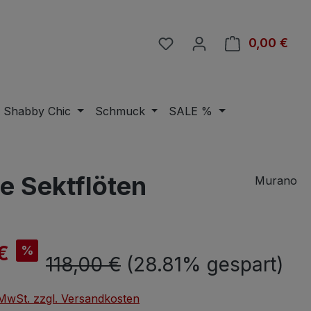
Du hast 0 Produkte auf 
0,00 €
Ware
Shabby Chic
Schmuck
SALE %
e Sektflöten
Murano
is:
€
%
Regulärer Preis:
118,00 €
(28.81% gespart)
. MwSt. zzgl. Versandkosten