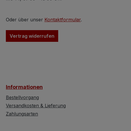
Bleikristallgläser für
befinden sich in
Apperitiv, Champagner,
unbeschädigtem,
Sekt, Liqueure oder
vitrinengepflegt
Oder über unser
Kontaktformular
.
Champagner-Eis-Sorbet
Zustand frei von
befinden sich in
Unschönheiten 
Vertrag widerrufen
vitrinengepflegtem also
matten Bereichen
neuwertigem Zustand.
funkelt und glän
Der Glaskörper
alles.Der Glaskö
begeistert durch
begeistert durch
verschiedene
verschiedene
Schliffarten. Diese
Schliffarten. Die
geschliffenen Bereiche
geschliffenen Be
Informationen
wirken bei genauerer
wirken bei gena
Betrachtung silbern-
Betrachtung silb
Bestellvorgang
metallisch mit
metallisch mit
Versandkosten & Lieferung
wandernden Farben des
wandernden Far
Zahlungsarten
Regenbogens. Je
Regenbogens. J
nachdem ob Tageslicht
nachdem ob Tage
oder künstliches Licht
oder künstliches 