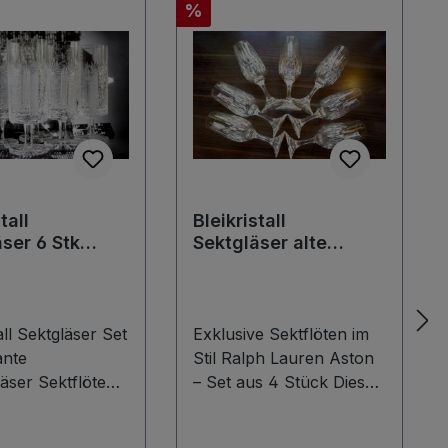
Rabatt
%
tall
Bleikristall
ser 6 Stk
Sektgläser alte
e Sektflöten
Vintage Sektflöten
wunderschöner
Zustand
tall Sektgläser Set
Exklusive Sektflöten im
ante
Stil Ralph Lauren Aston
gläser Sektflöten
– Set aus 4 Stück Diese
n Sie diese
edlen Sektflöten aus
ft schönen
Bleikristall zeichnen sich