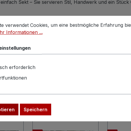
 einfach Sekt – Sie servieren Stil, Handwerk und ein Stüc
stellungen
 verwendet Cookies, um eine bestmögliche Erfahrung biet
te verwendet Cookies, um eine bestmögliche Erfahrung bie
r Informationen ...
einstellungen
sch erforderlich
tfunktionen
ptieren
Speichern