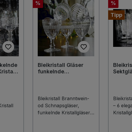
Rabatt
Rabatt
%
%
Tipp
nkelnde
Bleikristall Gläser
Bleikris
ristall
funkelnde
Sektglä
Branntweingläser
schwer
Vintage
Kristallgläser
*Traum*
Bleikristall Branntwein-
Bleikris
istall
od Schnapsgläser,
– 6 eleg
funkelnde Kristallgläser
Kristall
 - 6 Stk.
5er-Set Vintage aus den
Entdecke
 Gläser
60er-Jahren Diese
traumha