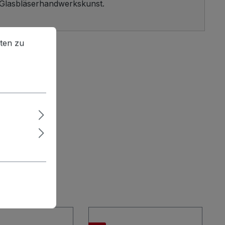
k Glasbläserhandwerkskunst.
en zu können.
Mehr Informationen ...
ten zu