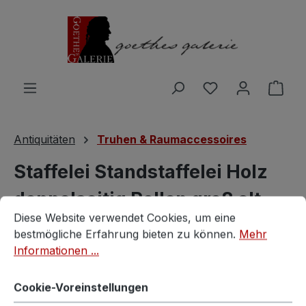
Zum Hauptinhalt springen
Du hast 0 Produ
Ware
Antiquitäten
Truhen & Raumaccessoires
Staffelei Standstaffelei Holz
doppelseitig Rollen groß alt
Cookie-Voreinstellungen
Diese Website verwendet Cookies, um eine bestmögliche E
Diese Website verwendet Cookies, um eine
Vintagestore
bestmögliche Erfahrung bieten zu können.
Mehr
Informationen ...
Cookie-Voreinstellungen