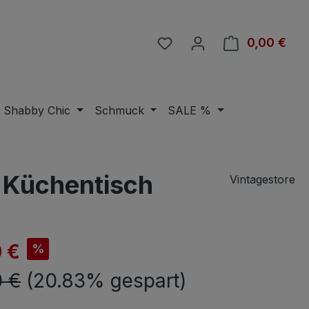
Du hast 0 Produkte auf 
0,00 €
Ware
Shabby Chic
Schmuck
SALE %
 Küchentisch
Vintagestore
is:
 €
%
er Preis:
 €
(20.83% gespart)