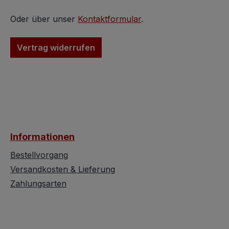
wobei man hier
kein so schönes
gleichzeitig Freude
zauberhaftes Ti
Oder über unser
Kontaktformular
.
schenkt, da sich wirklich
hat, zu schenken
jeder über ein so
wobei man hier
Vertrag widerrufen
bezauberndes Geschenk
gleichzeitig Freu
freuen würde. Optimal
schenkt, da sich 
geeignet um auf der
jeder über ein so
festlich gedeckten Tafel
bezauberndes G
ausgelegt zu werden,
freuen würde. O
ebenso für besondere
geeignet um auf 
Anlässe wie Taufe,
festlich gedeckte
Informationen
Verlobung, Geburtstag
ausgelegt zu we
oder auf dem Kaffeetisch
ebenso für beso
Bestellvorgang
wie auch dem Diner for
Anlässe wie Tauf
Versandkosten & Lieferung
two ;)
Verlobung, Gebu
Zahlungsarten
oder auf dem Kaf
wie auch beim Di
two.