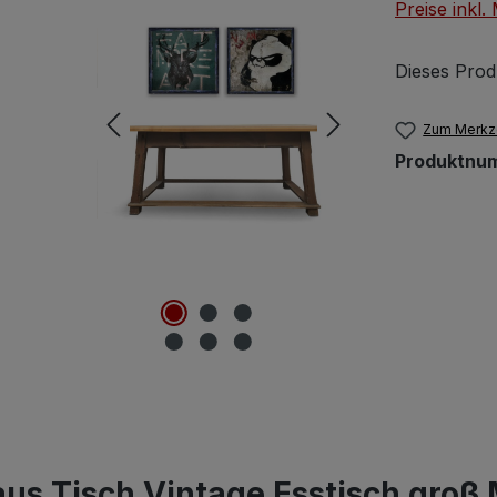
Preise inkl
Dieses Prod
Zum Merkze
Produktnu
us Tisch Vintage Esstisch groß