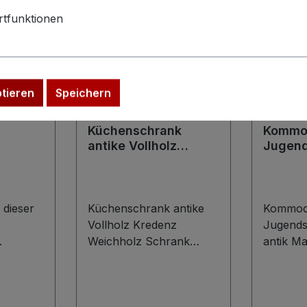
tfunktionen
ptieren
Speichern
Küchenschrank
Kommod
antike Vollholz
Jugend
üll
Kredenz Weichholz
Orname
t
Schrank vintage mit
Marmor
Innenladen
Wascht
 dieser
Küchenschrank antike
Kommod
Vollholz Kredenz
Jugends
Weichholz Schrank
antik M
n und
vintage mit Innenladen
Waschti
Traumhaft schöner
wohl um
eues
Küchenschrank, gefertigt
entstand