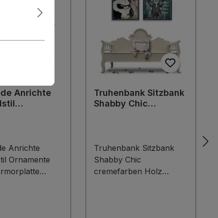
e Anrichte
Truhenbank Sitzbank
stil
Shabby Chic
nte antik
cremefarben
platte
Holzbank -
isch
bezaubernd!
e Anrichte
Truhenbank Sitzbank
til Ornamente
Shabby Chic
armorplatte
cremefarben Holz
sch Kommode,
massiv Landhausstil
 1900
Bezaubernde
en mit
Truhensitzbank