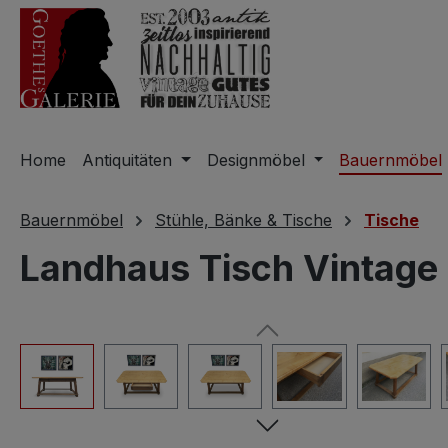
m Hauptinhalt springen
Zur Suche springen
Zur Hauptnavigation springen
Home
Antiquitäten
Designmöbel
Bauernmöbel
Bauernmöbel
Stühle, Bänke & Tische
Tische
Landhaus Tisch Vintage