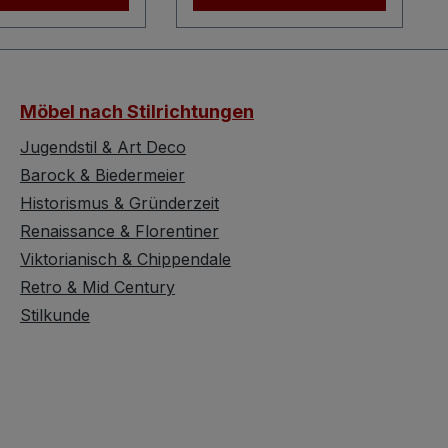
ury mit
nur das Retrodesign,
auglicher
sondern auch der
lität – ein
sagenhaft gute
ighlight für
Sitzkomfort (Sitzhöhe
Möbel nach Stilrichtungen
er des Mid
ca. 46 cm). Der
 Modern. Die
Stoffbezug ist original
Jugendstil & Art Deco
steht aus
und zeigt
Barock & Biedermeier
xierten
Gebrauchsspuren sowie
Historismus & Gründerzeit
iralen, die jeweils
angebrachte Patches an
Renaissance & Florentiner
hwarze
Stellen, an denen der
Viktorianisch & Chippendale
ff-Tüte tragen.
Stoff schon durch war.
eser Tütenvasen
Retro & Mid Century
Insgesamt wurden uns 4
iner
Stück dieser Stühle
Stilkunde
n Messingkappe
eingeliefert, die hier
em
einzeln angeboten
llischen
werden. Bitte geben Sie
srand ausgeführ
die gewünschte
Klassiker für das
Stückzahl in das dafür