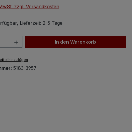
. MwSt. zzgl. Versandkosten
fügbar, Lieferzeit: 2-5 Tage
 Anzahl: Gib den gewünschten Wert ein 
In den Warenkorb
ttel hinzufügen
mmer:
5183-3957