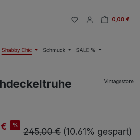
Du hast 0 Produkte auf 
0,00 €
Ware
Shabby Chic
Schmuck
SALE %
chdeckeltruhe
Vintagestore
is:
 €
%
Regulärer Preis:
245,00 €
(10.61% gespart)