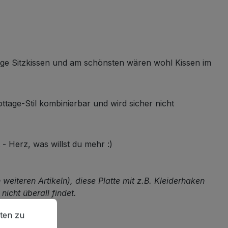
einige Sitzkissen und am schönsten wären wohl Kissen im
tage-Stil kombinierbar und wird sicher nicht
 Herz, was willst du mehr :)
weiteren Artikeln), diese Platte mit z.B. Kleiderhaken
icht überall findet.
en zu können.
Mehr Informationen ...
ten zu