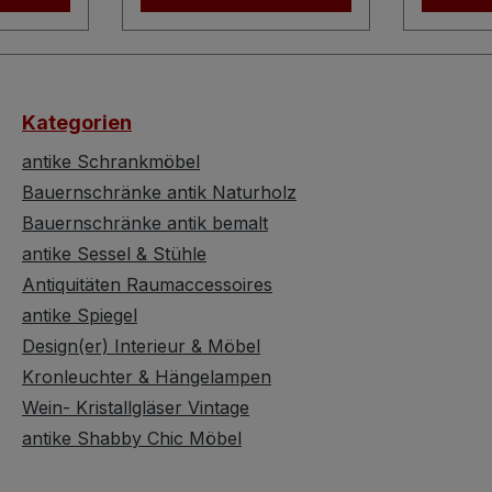
genen
MidCent
 ist.
alltagst
 eine
Funktiona
mante
echtes H
Kategorien
ebende
Liebhab
 Mid-
Century
antike Schrankmöbel
Die
Vase be
Bauernschränke antik Naturholz
rägt
drei elo
Bauernschränke antik bemalt
en,
Metallsp
antike Sessel & Stühle
en Arm,
eine sc
Antiquitäten Raumaccessoires
Kunststo
g führt.
antike Spiegel
Jede di
die
ist mit e
Design(er) Interieur & Möbel
e
goldene
Kronleuchter & Hängelampen
m
und ein
Wein- Kristallgläser Vintage
en
goldmeta
antike Shabby Chic Möbel
Öffnung
lgestell.
t – ein 