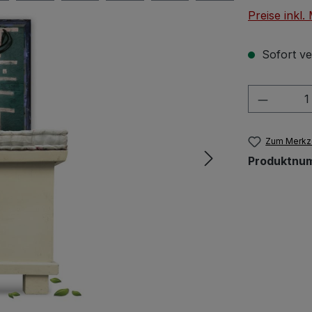
Preise inkl
Sofort ver
Produkt
Zum Merkze
Produktnu