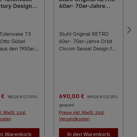
tury Design
60er- 70er-Jahre
l 1950er-
Orbit Design Chrom
Sessel for Stow
Davis
 Tütenvase T3
Stuhl Original RETRO
 Otto Göbel
60er- 70er-Jahre Orbit
 aus den 1950er
Chrom Sessel Design for
Entdecken Sie
Stow Davis
sterwerk
Authentischer Retro
er
Sessel, gefertigt in den
gsästhetik: die
60er- bis 70er-Jahren
he T3 Dublo
mit chrom-silbernen
se von Otto
Füßen und kariertem
Regulärer Preis:
Regulärer Preis:
spreis:
Verkaufspreis:
 €
690,00 €
185,00 €
(27.03%
899,00 €
(23.25%
Söhne, gefertigt
Spiegelsamtstoff.
gespart)
950er Jahren in
Hergestellt von FLOX à
l. MwSt. zzgl.
Preise inkl. MwSt. zzgl.
land. Dieses
Ivry im Osvaldo
osten
Versandkosten
ige Designobjekt
BORSANI for Stow
die
Davis Design.
en Warenkorb
In den Warenkorb
prache des
Beachtenswert ist nicht