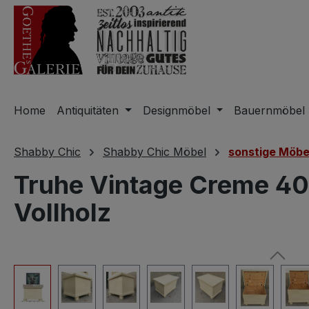
m Hauptinhalt springen
Zur Suche springen
Zur Hauptnavigation springen
Home
Antiquitäten
Designmöbel
Bauernmöbel
Shabby Chic
Shabby Chic Möbel
sonstige Möbe
Truhe Vintage Creme 40
Vollholz