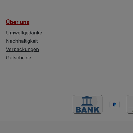
 aus
Designg
erleiht
60er-Jah
ypischen
gutem V
Über uns
arme der
zeigt da
d macht
minimal
Umweltgedanke
sonderen
Gebrauc
Nachhaltigkeit
er Wand.
seine Au
Verpackungen
sch ist
unterstr
Gutscheine
Ästhetik
 eine
beeinträ
ienung
Technis
Leuchte
Designer
als
Herstell
Söhne E
g im
1950er 
r,
Herstell
er auch
Deutsch
Modellb
ng in
Dublo G