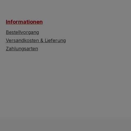
damals üblichen
Die Kombination
Massenware war die
Metall und Glas v
„Mercedes" ein
der Lampe den t
Informationen
exklusives Luxusobjekt
Mid-Century-Ch
für gehobene Haushalte
1960er Jahre un
Bestellvorgang
oder Arztpraxen.
sie zu einem be
Versandkosten & Lieferung
Während einfache
Blickfang an jed
Zahlungsarten
Waagen längst entsorgt
Besonders prakti
wurden, wurden diese
der integrierte
Premium-Modelle über
Zugschalter, der
Jahrzehnte gehegt und
komfortable Bed
gepflegt. Automobiles
ermöglicht. Die 
Design: Mit ihrem
eignet sich ideal 
hochglanzpolierten
stimmungsvolle
Chrom-Aufsatz und dem
Wandbeleuchtun
markanten Schriftzug
Wohnzimmer, Flu
erinnert die Waage
Schlafzimmer od
optisch an die
als dekorative
Kühlerfiguren und
Akzentbeleuchtu