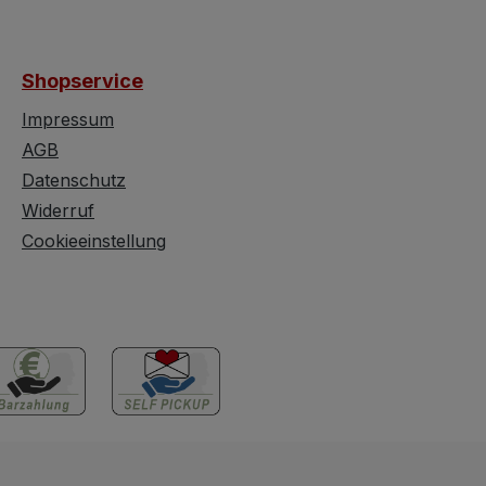
efühl der frühen
vorgesehene Eingabefeld
re. In sehr
ein. Die Sessel stammen
intage-Zustand
laut Vorbesitzer aus
Shopservice
s Stück nur
Paris. Wenn Sie Hilfe
e
bezüglich einer
Impressum
hsspuren, die
Neutapezierung
AGB
thentizität
benötigen, stehen wir
Datenschutz
eichen, ohne die
Ihnen selbstverständlich
Widerruf
 zu
gerne mit
Cookieeinstellung
chtigen.
entsprechenden
che Daten
Informationen und
: Otto Göbel
Unterstützung zur
er: Otto Göbel &
Verfügung. Alles in allem
ntstehungszeit:
ein wunderbarer Design-
Jahre
Sessel, in dem es sich,
ungsland:
gestellt an einen
land
spacigen Tisch im
ezeichnung: T3
Loungestil-Wohnzimmer
esamthöhe: ca.
oder im Büro, gemütlich