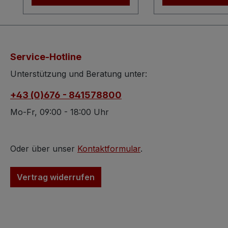
der ausgewählte
einem geschwun
deutsche Hersteller den
Wandarm befestigt
prestigeträchtigen
Dadurch entsteht
Namen „Mercedes" für
besonders char
Service-Hotline
ihre absoluten Top-
und leicht schw
Produkte verwenden
Optik. Typisches
Unterstützung und Beratung unter:
durften – ein
Century Design 
+43 (0)676 - 841578800
Qualitätssiegel, das man
Wandhalterung t
sonst nur von
einen ausladend
Mo-Fr, 09:00 - 18:00 Uhr
Präzisionsgeräten wie
elegant gebogen
den berühmten
der zur
Mercedes-
Kettenaufhängun
Oder über unser
Kontaktformular
.
Schreibmaschinen
An dieser hängt 
kennt. Was diese Waage
hübsch gestaltet
Vertrag widerrufen
so besonders macht
Laterne mit ihre
Luxusgut der
charakteristisch
Wirtschaftswunderzeit:
Schirm und dem
Im Gegensatz zur
dekorativen Metal