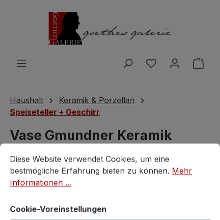
Zum Hauptinhalt springen
Du hast 0 Produ
Ware
Haushalt
Keramik & Porzellan
Speiseteller + Geschirr
Vase Gmundner Keramik
Cookie-Voreinstellungen
Diese Website verwendet Cookies, um eine bestmögliche E
Dirndl rosa Blumenvase
Diese Website verwendet Cookies, um eine
bestmögliche Erfahrung bieten zu können.
Mehr
Gmundner
Informationen ...
Cookie-Voreinstellungen