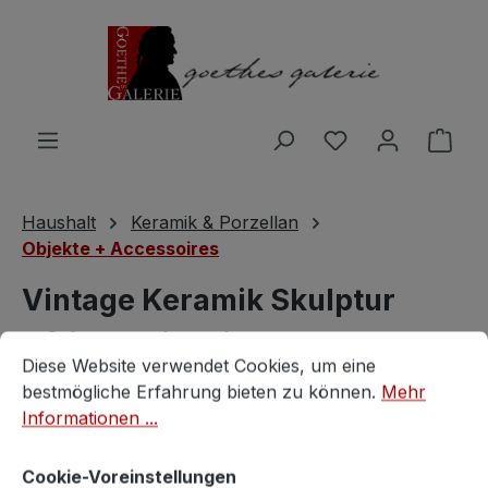
Zum Hauptinhalt springen
Du hast 0 Produ
Ware
Haushalt
Keramik & Porzellan
Objekte + Accessoires
Vintage Keramik Skulptur
Afrikanerin mit Wasserkrug
Cookie-Voreinstellungen
Diese Website verwendet Cookies, um eine bestmögliche E
Diese Website verwendet Cookies, um eine
original um 1960
bestmögliche Erfahrung bieten zu können.
Mehr
Informationen ...
Vintage
Cookie-Voreinstellungen