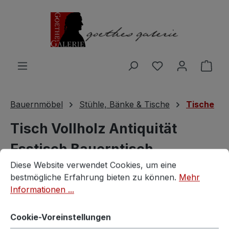
Zum Hauptinhalt springen
Du hast 0 Produ
Ware
Bauernmöbel
Stühle, Bänke & Tische
Tische
Tisch Vollholz Antiquität
Esstisch Bauerntisch
Cookie-Voreinstellungen
Diese Website verwendet Cookies, um eine bestmögliche E
Diese Website verwendet Cookies, um eine
rustikaler Möbel Jogltisch
bestmögliche Erfahrung bieten zu können.
Mehr
Informationen ...
Vintagestore
Cookie-Voreinstellungen