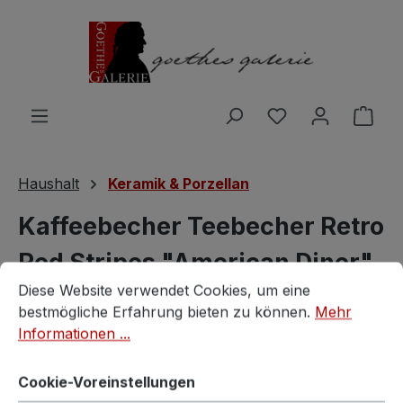
Zum Hauptinhalt springen
Du hast 0 Produ
Ware
Haushalt
Keramik & Porzellan
Kaffeebecher Teebecher Retro
Red Stripes "American Diner"
Cookie-Voreinstellungen
Diese Website verwendet Cookies, um eine bestmögliche E
Diese Website verwendet Cookies, um eine
Set
bestmögliche Erfahrung bieten zu können.
Mehr
Informationen ...
Vintagestore
Cookie-Voreinstellungen