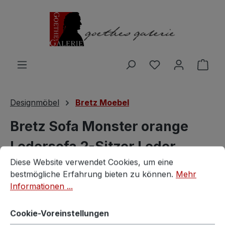
Zum Hauptinhalt springen
Du hast 0 Produ
Ware
Designmöbel
Bretz Moebel
Bretz Sofa Monster orange
Ledersofa 2-Sitzer Leder
Cookie-Voreinstellungen
Diese Website verwendet Cookies, um eine bestmögliche E
Diese Website verwendet Cookies, um eine
Recamiere
bestmögliche Erfahrung bieten zu können.
Mehr
Informationen ...
Bretz
Cookie-Voreinstellungen