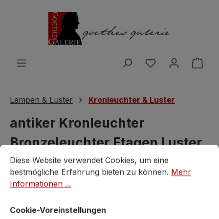
Zum Hauptinhalt springen
Du hast 0 Produ
Ware
Lampen & Luster
Kronleuchter & Luster
antiker Kronleuchter
Bronzeleuchter Etagen Luster
Cookie-Voreinstellungen
Diese Website verwendet Cookies, um eine bestmögliche E
10-flammig
Diese Website verwendet Cookies, um eine
bestmögliche Erfahrung bieten zu können.
Mehr
Informationen ...
Vintagestore
Cookie-Voreinstellungen