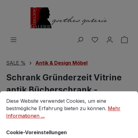
Zum Hauptinhalt springen
Du hast 0 Produ
Ware
SALE %
Antik & Design Möbel
Schrank Gründerzeit Vitrine
antik Bücherschrank -
Cookie-Voreinstellungen
Diese Website verwendet Cookies, um eine bestmögliche E
Traumstück!
Diese Website verwendet Cookies, um eine
bestmögliche Erfahrung bieten zu können.
Mehr
Informationen ...
Vintagestore
Cookie-Voreinstellungen