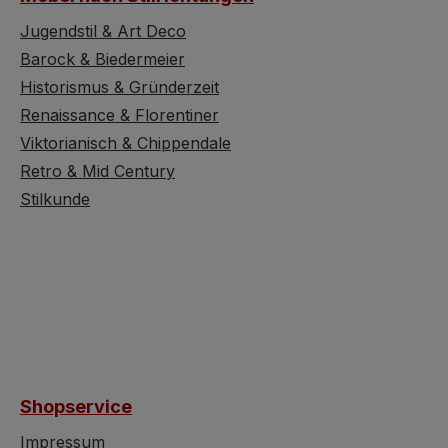
ücks beitragen.
Beschläge das stilvolle
 Breite gesamt:
Erscheinungsbild
Jugendstil & Art Deco
cm Breite
abrunden. Perfekt für
Barock & Biedermeier
 ca. 200 cm
Wohnzimmer,
Historismus & Gründerzeit
. 243 cm Tiefe:
Herrenzimmer oder
Renaissance & Florentiner
cm
Empfangsbereiche, in
Viktorianisch & Chippendale
ungszeitraum:
denen Stil und Klasse
 1899-1920
Retro & Mid Century
gefragt sind. Details &
: Holz Fertigung:
Maße Entstehung: Um
Stilkunde
ar
1880-1910 Material:
heiten: Seitlich
Eiche, ebonisiert Breite:
t von zwei
ca. 168 cm Höhe: ca. 203
Vollsäulen
cm Tiefe: ca. 65 cm
en). Mittelteil
Besonderheiten:
nd. Facettierte
Gedrehte Vollsäulen,
gläser an den
facettierter Spiegel,
Ein Schrank, der
herrschaftliches Design
Shopservice
utzbar ist Der
Ein stilvolles Highlight für
ist sofort
Ihr Zuhause Dieses
Impressum