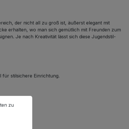
ch, der nicht all zu groß ist, äußerst elegant mit
ecke erhalten, wo man sich gemütlich mit Freunden zum
nen. Je nach Kreativität lässt sich diese Jugendstil-
für stilsichere Einrichtung.
en zu können.
Mehr Informationen ...
ten zu