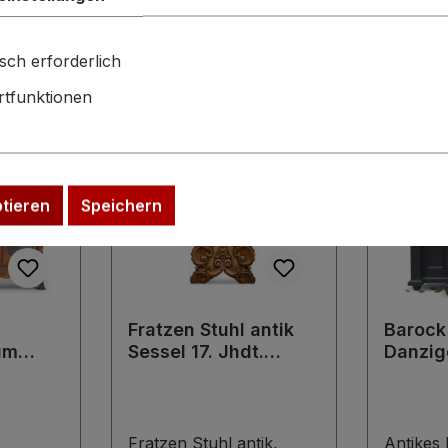
sch erforderlich
tfunktionen
Tipp
ptieren
Speichern
Fratzen Stuhl antik
Barock
um
Sessel 17. Jhdt.
Danzig
provinzielle
Bücher
k
Renaissance
Antiqui
Fratzen Stuhl antik,
Antikes 