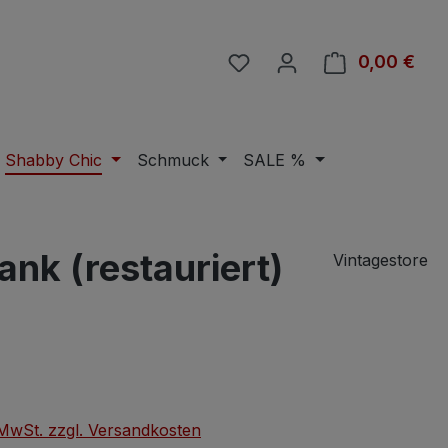
Du hast 0 Produkte auf 
0,00 €
Ware
Shabby Chic
Schmuck
SALE %
ank (restauriert)
Vintagestore
eis:
. MwSt. zzgl. Versandkosten