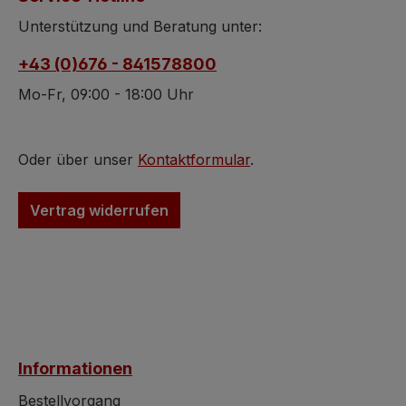
befindet sich der Korpus.
and John Mayhe
Unter der Abstellfläche
Werkstätten
Unterstützung und Beratung unter:
steht der Schrank auf
konkurrierten mi
+43 (0)676 - 841578800
gedrückten Füßen. Höhe
Chippendale. Die
ca. 145 cm Breite ca. 65
Parketterie ist v
Mo-Fr, 09:00 - 18:00 Uhr
cm Tiefe ca. 33 cm Der
feinster Qualität,
Schrank sieht einfach
das Interesse an
wunderschön aus und
Symmetrie und d
Oder über unser
Kontaktformular
.
könnte sofort seiner
geraden Linien u
Bestimmung zugeführt
wurde vermutlic
Vertrag widerrufen
werden. Die Fotografien
einem Spezialist
wurden indoor bei
gefertigt. Das Stü
ungünstiger Beleuchtung
nicht nur dekorat
erstellt, was nicht gerade
sondern auch fu
vorteilhaft ist.
und stand wohl i
Besichtigungswünsche
herrenzimmeräh
sind uns stets
Salon. Die Fertigu
Informationen
willkommen. Die
zeigt sich mit
Verwendungsmöglichkeit
parkettierten Flä
Bestellvorgang