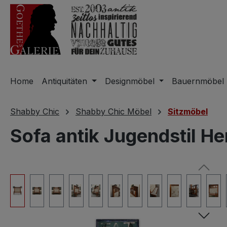
m Hauptinhalt springen
Zur Suche springen
Zur Hauptnavigation springen
Home
Antiquitäten
Designmöbel
Bauernmöbel
Shabby Chic
Shabby Chic Möbel
Sitzmöbel
Sofa antik Jugendstil He