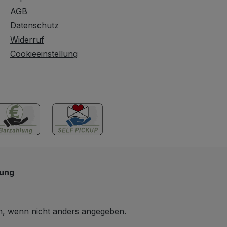
 Das ist ein
prachtvolle antike Buffet
AGB
rteil für alle,
bietet reichlich Stauraum
Datenschutz
sofort
hinter Türen und
Widerruf
ares Möbelstück
Schubladen. Ideal als
Cookieeinstellung
Ein Tischler
Bücherschrank,
zwar einen
Geschirrschrank oder
en Schrank neu
Wohnzimmerschrank,
en, aber dieser
um Ihr edles Porzellan
bietet die
oder wertvolle
re Patina und
Sammlerstücke stilvoll
rakter eines
aufzubewahren. Jetzt
antiken Möbels.
entdecken & stilvoll
chhaltigkeit
einrichten
n zu einer
lung
len und
ten Investition.
alität und
 wenn nicht anders angegeben.
 Die gedrehten
n, die in