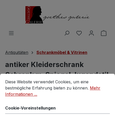
Zum Hauptinhalt springen
Du hast 0 Produ
Ware
Antiquitäten
Schrankmöbel & Vitrinen
antiker Kleiderschrank
Schrank m. Spiegel Jugendstil
Cookie-Voreinstellungen
Diese Website verwendet Cookies, um eine bestmögliche E
Diese Website verwendet Cookies, um eine
Vintagestore
bestmögliche Erfahrung bieten zu können.
Mehr
Informationen ...
Cookie-Voreinstellungen