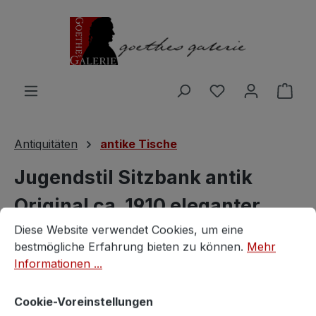
Zum Hauptinhalt springen
Du hast 0 Produ
Ware
Antiquitäten
antike Tische
Jugendstil Sitzbank antik
Original ca. 1910 eleganter
Cookie-Voreinstellungen
Diese Website verwendet Cookies, um eine bestmögliche E
Beistelltisch
Diese Website verwendet Cookies, um eine
bestmögliche Erfahrung bieten zu können.
Mehr
Informationen ...
antik
Cookie-Voreinstellungen