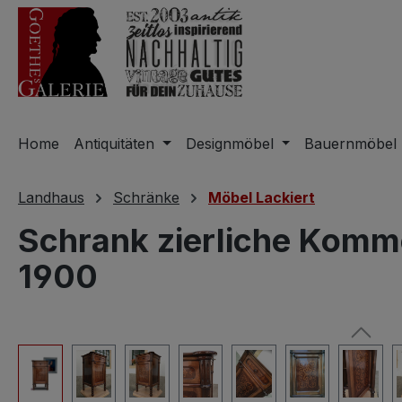
m Hauptinhalt springen
Zur Suche springen
Zur Hauptnavigation springen
Home
Antiquitäten
Designmöbel
Bauernmöbel
Landhaus
Schränke
Möbel Lackiert
Schrank zierliche Kommo
1900