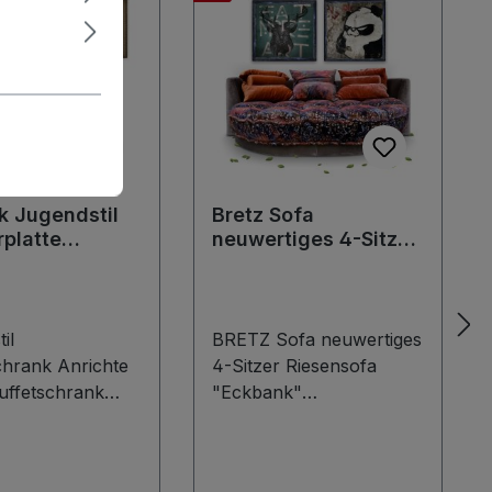
k Jugendstil
Bretz Sofa
platte
neuwertiges 4-Sitzer
rschrank
Riesensofa
en" Relief
Einzelstück
il
BRETZ Sofa neuwertiges
chrank Anrichte
4-Sitzer Riesensofa
uffetschrank
"Eckbank"
rt Nouveau
Designklassiker
 zierlicher
Einzelstück inklusive 3
chrank aus der
Stück Nackenrollen-