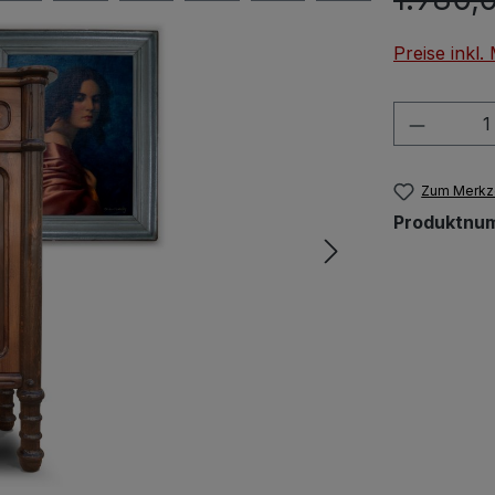
Preise inkl
Produkt
Zum Merkze
Produktnu