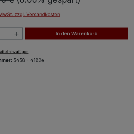
. MwSt. zzgl. Versandkosten
 Anzahl: Gib den gewünschten Wert ein 
In den Warenkorb
ttel hinzufügen
mmer:
5458 - 4182e