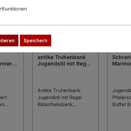
tfunktionen
ptieren
Speichern
antike Truhenbank
Schran
rniert
Jugendstil mit Regal
Marmor
sien
Bibliotheksbank
Pfeile
k
Bücherregal Schrank
"Kirsch
Antike Truhenbank
Jugendst
ert
Jugendstil mit Regal
Pfeilers
en
Bibliotheksbank
Buffet B
ier
Bücherregal Schrank
antik A
um ein
Truhenbankschrank
Schrank,
Bücherschrank
Pfeilers