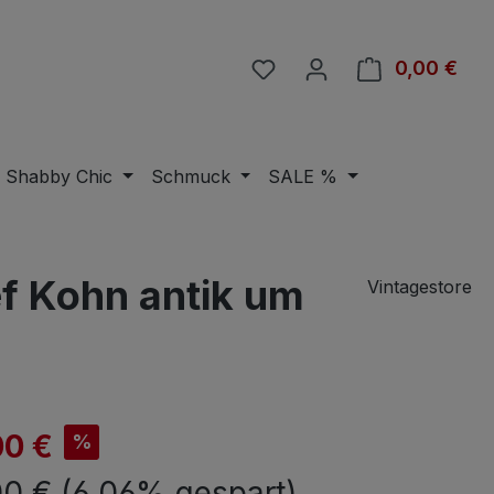
Du hast 0 Produkte auf 
0,00 €
Ware
Shabby Chic
Schmuck
SALE %
f Kohn antik um
Vintagestore
is:
00 €
%
er Preis:
00 €
(6.06% gespart)