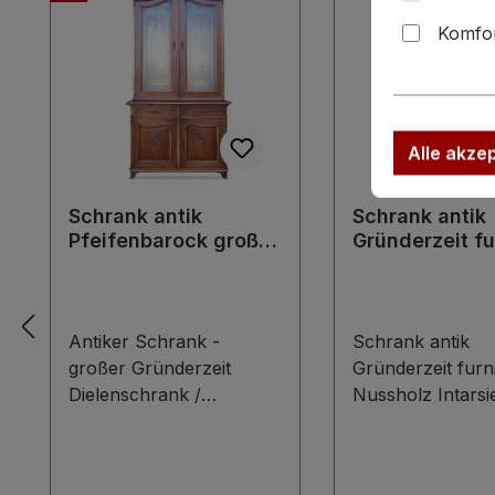
Komfor
Alle akze
Schrank antik
Schrank antik
Pfeifenbarock großer
Gründerzeit fu
Ätzglas
Nussholz Intar
Bücherschrank
Kleiderschran
Antiker Schrank -
Schrank antik
großer Gründerzeit
Gründerzeit furni
Dielenschrank /
Nussholz Intarsi
Pfeifenbarock Schrank
Kleiderschrank H
Ätzglas Vitrine
handelt es sich 
Bücherschrank, antikes
antikes Möbel in