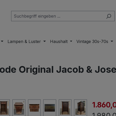
Lampen & Luster
Haushalt
Vintage 30s-70s
de Original Jacob & Jose
Verkaufspre
1.860,
Regulär
1.980,