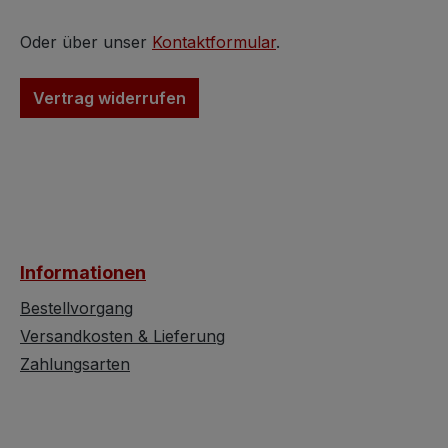
Ätzglas zeigt sich floral
würde. Maße: (ca
verziert und ergänzt auf
x T) 207 x 127,5
Oder über unser
Kontaktformular
.
dezent elegante Art die
Mängel: kleinere
vollkommene Fertigung
fehlen,rechte Tü
Vertrag widerrufen
dieses unglaublich
Intarsien ein
großen Prachtstückes.
Fleck,rechte Sei
Beachtenswert ist
Übergang zur R
natürlich auch das
Furnierschaden. D
gewölbte Haupt mit
zwei Türen,
geschnitzten Rocaillen,
Nussholzfurnier,
die vom Fachlaien auch
Intarsien, innen
Informationen
gerne Pfeifen und dieser
Metallhaken und
monumentale
Kleiderstange,
Bestellvorgang
Vitrinenschrank
Schublade unten
Versandkosten & Lieferung
"Pfeifenbarock" genannt
Möbelstück wird
Zahlungsarten
wird. Über den zwei
uns so angebote
Schubladen zwischen
es uns eingelief
geschnitzt verzierten
- wir haben also 
Türen im Unterbereich
daran verändert.