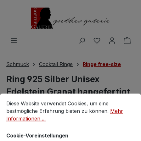
Zum Hauptinhalt springen
Du hast 0 Produ
Ware
Schmuck
Cocktail Ringe
Ringe free-size
Ring 925 Silber Unisex
Edelstein Granat hangefertigt
Cookie-Voreinstellungen
Diese Website verwendet Cookies, um eine bestmögliche E
Diese Website verwendet Cookies, um eine
Vintagestore
bestmögliche Erfahrung bieten zu können.
Mehr
Informationen ...
Cookie-Voreinstellungen