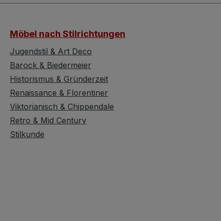
iene und des
diesen Ring zu einem
fes verleiht dem
einzigartigen und
e
stilvollen Accessoire. Ein
Möbel nach Stilrichtungen
wöhnliche
wahrer Blickfang für
 Ein Ring voller
Ihre Hand Der Ring
Jugendstil & Art Deco
 und Charme Die
besticht durch seine
Barock & Biedermeier
ne ist filigran
außergewöhnliche
Historismus & Gründerzeit
chbrochen
Formgebung und den
Renaissance & Florentiner
et, was den Ring
wunderbaren grünen
Viktorianisch & Chippendale
rs anmutig
Amethysten, der durch
Der große
Retro & Mid Century
die Rotvergoldung und
t ist von einem
die Granatsteine perfekt
Stilkunde
en Bogen aus
in Szene gesetzt wird.
etem und
Das Design ist verspielt
rhodiniertem
und doch elegant,
umgeben, der den
sodass der Ring in jeder
n kunstvoll
Situation garantiert die
 und zur Geltung
Blicke auf sich zieht und
Diese
das Gesamtbild jedes