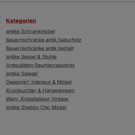
tecker
Verschmelzung
Ringsch
ßgold
unterschiedlicher
Ringkop
t
Edelsteine auf silbernem
Ring ein
Kategorien
Grund, die in eleganter
außerge
a Silber
Fertigung um ihre
Eleganz.
antike Schrankmöbel
zlichen
individuelle Schönheit
Details
Bauernschränke antik Naturholz
e
wetteifern. Ein lebhaftes
Ringschie
Bauernschränke antik bemalt
wärzen
und feuriges
und dur
antike Sessel & Stühle
ine sind
Schmuckstück, das
gearbeit
Antiquitäten Raumaccessoires
ch in
seine Trägerin
besonde
So
antike Spiegel
verzaubert. Dieses
macht. 
en
handgefertigte Armband
Amethys
Design(er) Interieur & Möbel
lgrün
zeigt Hauptsteine von
elegant
Kronleuchter & Hängelampen
warz und
etwa 6 bis 7 mm Größe
vergold
Wein- Kristallgläser Vintage
ind auch
und hat eine Länge von
schwarz
antike Shabby Chic Möbel
ca. 16 cm. Die
Silber 
 der
verwendeten Edelsteine
Edelstei
20 x 10
weisen geringfügige
schützt
in: ca.
Einschlüsse auf, von IF
bringt. 