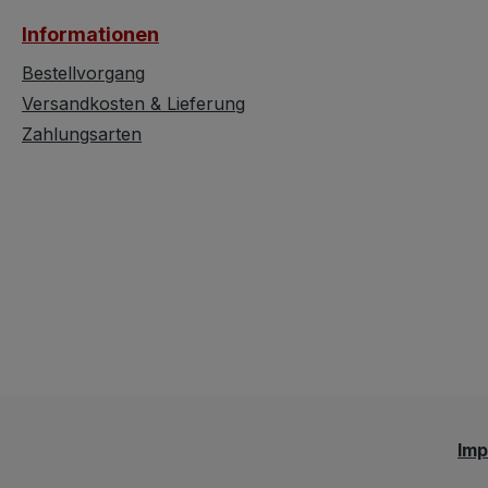
6 x 4 mmGesamt
Informationen
ca. 38.03 ctStein
Turmalin Farben
Bestellvorgang
dunkelgrün +
Versandkosten & Lieferung
RosatöneSteinhe
Zahlungsarten
Brasilien Metall:
Silber, 14k Weiß
vergoldet Die Oh
eignen sich wun
zum selber Beha
oder zum
Weiterschenken 
besonderen Anlä
da freut sich be
jede Mutter, Toc
oder die Freundi
solch ein tolles
Im
Geschenk. Die
Ohrstecker werd