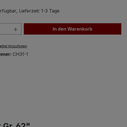
fügbar, Lieferzeit: 1-3 Tage
 Anzahl: Gib den gewünschten Wert ein 
In den Warenkorb
ttel hinzufügen
mmer:
CH31-1
 Gr. 62"