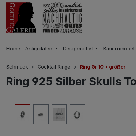
m Hauptinhalt springen
Zur Suche springen
Zur Hauptnavigation springen
Home
Antiquitäten
Designmöbel
Bauernmöbel
Schmuck
Cocktail Ringe
Ring Gr 10 + größer
Ring 925 Silber Skulls T