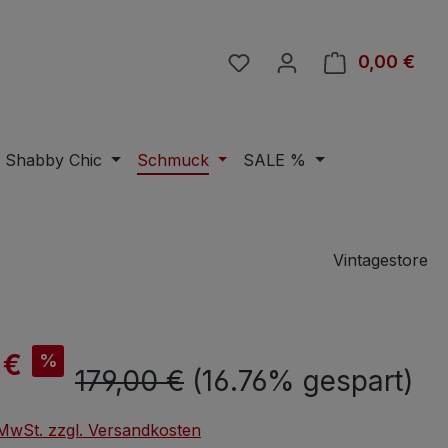
Du hast 0 Produkte auf 
0,00 €
Ware
Shabby Chic
Schmuck
SALE %
Vintagestore
is:
 €
%
Regulärer Preis:
179,00 €
(16.76% gespart)
. MwSt. zzgl. Versandkosten