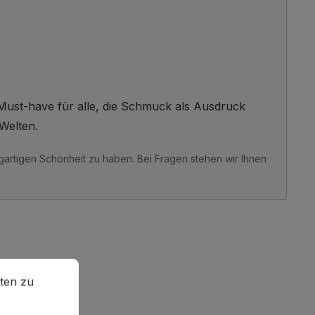
 Must-have für alle, die Schmuck als Ausdruck
 Welten.
rtigen Schönheit zu haben. Bei Fragen stehen wir Ihnen
en zu können.
Mehr Informationen ...
ten zu