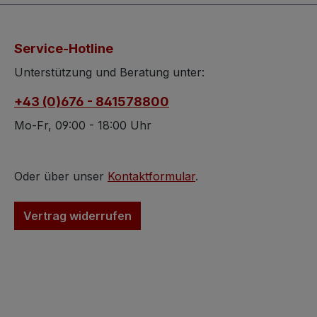
in ihrer Schönheit auf
gefasst.Die Ohrs
silbernem Grund. Bei den
wurden 14k Wei
Edelsteinen handelt es
vergoldet - das is
Service-Hotline
sich um natürlich
wunderschöner
gewachsene Steine.
Anlaufschutzda j
Unterstützung und Beratung unter:
Peridot stammt aus:
ohne einer zusät
+43 (0)676 - 841578800
Pakistan.
Schutzoberfläch
ständig nachsch
Mo-Fr, 09:00 - 18:00 Uhr
würde.Die Turmal
alle unterschiedli
ihrer Farbtiefe. 
Oder über unser
Kontaktformular
.
wirken die dunkl
Steinevon dunke
Vertrag widerrufen
bis beinahe sch
die rosa Steine s
nicht ident in
ihrerFarbe.Maße
Ohrstecker: ca. 
mmMaße Hauptste