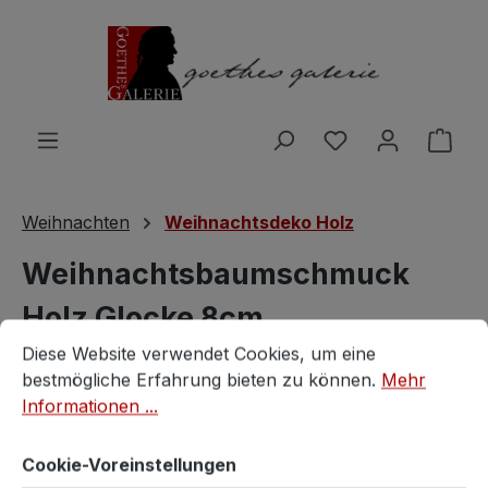
Zum Hauptinhalt springen
Du hast 0 Produ
Ware
Weihnachten
Weihnachtsdeko Holz
Weihnachtsbaumschmuck
Holz Glocke 8cm
Cookie-Voreinstellungen
Diese Website verwendet Cookies, um eine bestmögliche E
Bauernchristbaum
Diese Website verwendet Cookies, um eine
bestmögliche Erfahrung bieten zu können.
Mehr
Informationen ...
Vintagestore
Cookie-Voreinstellungen