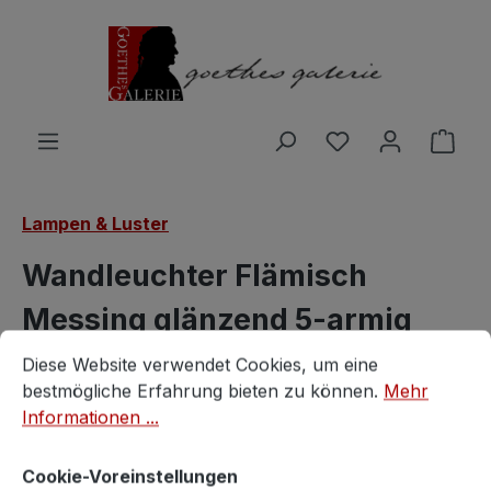
Zum Hauptinhalt springen
Du hast 0 Produ
Ware
Lampen & Luster
Wandleuchter Flämisch
Messing glänzend 5-armig
Cookie-Voreinstellungen
Diese Website verwendet Cookies, um eine bestmögliche E
Barockstil Lampe
Diese Website verwendet Cookies, um eine
bestmögliche Erfahrung bieten zu können.
Mehr
Orion
Informationen ...
Cookie-Voreinstellungen