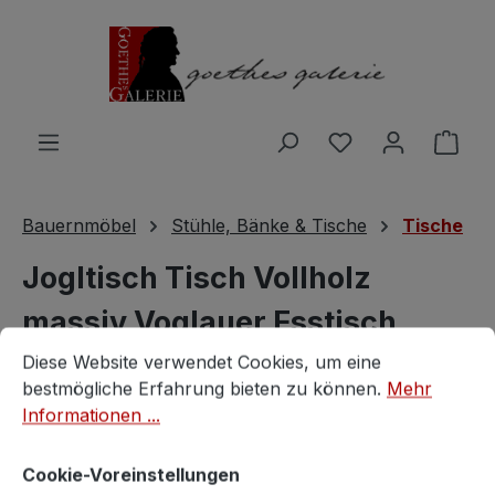
Zum Hauptinhalt springen
Du hast 0 Produ
Ware
Bauernmöbel
Stühle, Bänke & Tische
Tische
Jogltisch Tisch Vollholz
massiv Voglauer Esstisch
Cookie-Voreinstellungen
Diese Website verwendet Cookies, um eine bestmögliche E
Bauerntisch Landhausstil
Diese Website verwendet Cookies, um eine
bestmögliche Erfahrung bieten zu können.
Mehr
Informationen ...
Vintagestore
Cookie-Voreinstellungen