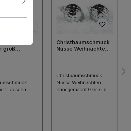
chten Deko
Christbaumschmuck
n groß
Nüsse Weihnachten
tbaumschmuck
handgemacht Glas
lber
silber Walnuss
Christbaumschmuck
baumschmuck
Nüsse Weihnachten
eit Lauscha
handgemacht Glas silber
 mundgeblasen
Walnuss Glänzender,
ohlgeformter,
wohlgeformter
 tropfenförmiger
Christbaumschmuck von
aumschmuck von
Krebs Glas Lauscha in
las Lauscha in
Form einer Walnuss