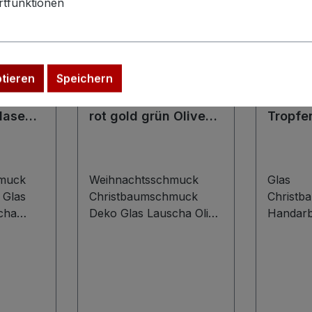
tfunktionen
ptieren
Speichern
hmuck
Christbaumschmuck
Weihna
lasen
rot gold grün Olive
Tropfe
Handarbeit Glas
Chris
ern
Chiffon
Glas si
muck
Weihnachtsschmuck
Glas
 Glas
Christbaumschmuck
Christ
cha
Deko Glas Lauscha Olive
Handarb
sen rot
mundgeblasen
Tropfen
mehrfarbig
silber W
Wohlgeformter
großer,
 von
Christbaumschmuck von
Christb
cha in
Krebs Glas Lauscha in
Krebs G