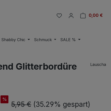
Du hast 0 Produkte auf 
0,00 €
Ware
Shabby Chic
Schmuck
SALE %
nd Glitterbordüre
Lauscha
is:
%
Regulärer Preis:
5,95 €
(35.29% gespart)