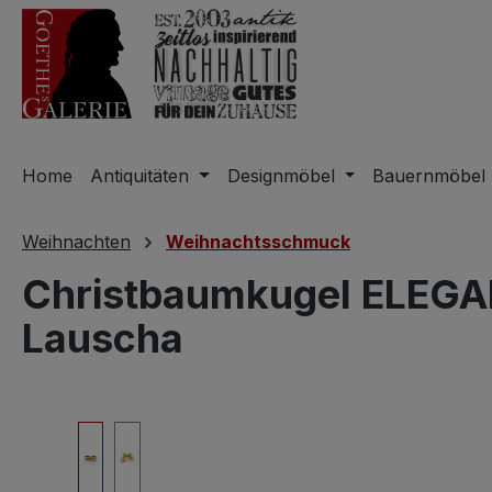
m Hauptinhalt springen
Zur Suche springen
Zur Hauptnavigation springen
Home
Antiquitäten
Designmöbel
Bauernmöbel
Weihnachten
Weihnachtsschmuck
Christbaumkugel ELEGAN
Lauscha