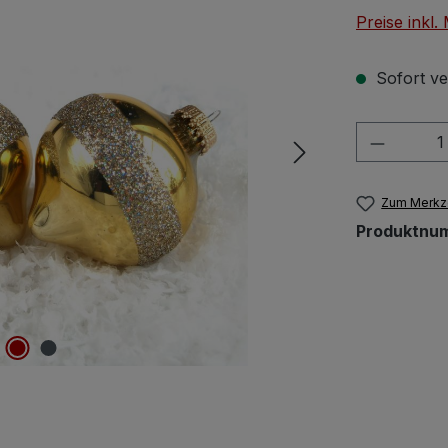
Preise inkl
Sofort ver
Produkt
Zum Merkze
Produktnu