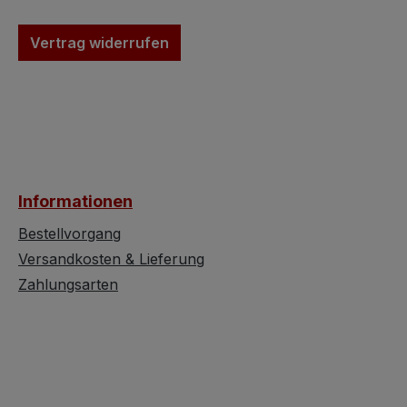
einfach die gewünschte
Stückzahl einge
Stückzahl eingeben.
Echte Glaskugeln,
Vertrag widerrufen
Echte Glaskugeln, die in
traditioneller, lie
traditioneller, liebevoller
Handwerkskunst
Handwerkskunst
hergestellt wurd
hergestellt wurden,
verleihen jedem
verleihen jedem
Christbaum das
Christbaum das
besondere Etwas.
besondere Etwas. Bereits
beim Schmücken
Informationen
beim Schmücken des
Weihnachtsbau
Weihnachtsbaumes
erkennt man die
Bestellvorgang
erkennt man die
Besonderheit die
Versandkosten & Lieferung
Besonderheit dieser
mundgeblasene
Zahlungsarten
mundgeblasenen
Christbaumhänge
Christbaumhänger.
Während man da
Während man das
passende Plätz
passende Plätzchen am
Baum sucht, häl
Baum sucht, hält man
die zarten Schön
die zarten Schönheiten
in der Hand, bet