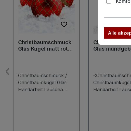
Komfor
Alle akze
Christbaumschmuck
Christbaumsc
Glas Kugel matt rot
Glas mundgeb
Glitter Gitter
Handarbeit
Weihnachtsst
Christbaumschmuck /
<Christbaumsch
Christbaumkugel Glas
Christbaumkugel
Handarbeit Lauscha
Handarbeit Laus
Kugel mundgeblasen rot
Kugel mundgebla
Glitter Gitter matt
Weihnachtsstern
Christbaumkugel,
Giltzernde
einfach zauberhaft, von
Christbaumkugel
Krebs Glas Lauscha in
Krebs Glas Laus