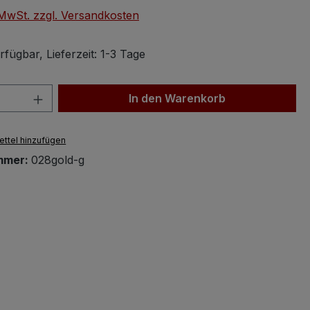
. MwSt. zzgl. Versandkosten
fügbar, Lieferzeit: 1-3 Tage
 Anzahl: Gib den gewünschten Wert ein 
In den Warenkorb
ttel hinzufügen
mmer:
028gold-g