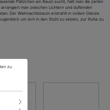
ssende Plätzchen am Baum sucht, hält man die zarten
en arrangiert man zwischen Lichtern und duftenden
etan. Der Weihnachtsbaum erstrahlt in vollem Glanze.
 Augenblick um sich in den Stuhl zu setzen, zur Ruhe zu
en zu können.
Mehr Informationen ...
ten zu