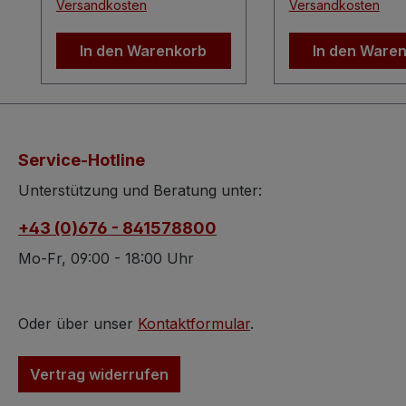
Versandkosten
Versandkosten
Glitterverzierungen mit
rot, grün und go
breiten Bordüren
machen diese
In den Warenkorb
In den Ware
machen diese
Christbaumkugel
Christbaumkugel zu
einem wunderba
einem wunderbaren
Schmuck für jed
Schmuck für jeden
erlesen dekorier
erlesen dekorierten
Weihnachtsbaum
Service-Hotline
Weihnachtsbaum.
Durchmesser: ca
Durchmesser: ca. 6,7
cmForm: kugelfö
Unterstützung und Beratung unter:
cmForm: kugelförmig
Das Angebot bez
+43 (0)676 - 841578800
Das Angebot bezieht
sich auf ein Stüc
sich auf ein Stück.
Natürlich können
Mo-Fr, 09:00 - 18:00 Uhr
Natürlich können Sie
gerne mehrere d
gerne mehrere dieser
Kugeln bei uns o
Kugeln bei uns ordern -
einfach die gew
Oder über unser
Kontaktformular
.
einfach die gewünschte
Stückzahl einge
Stückzahl eingeben.
Echte Glaskugeln,
Vertrag widerrufen
Echte Glaskugeln, die in
traditioneller, lie