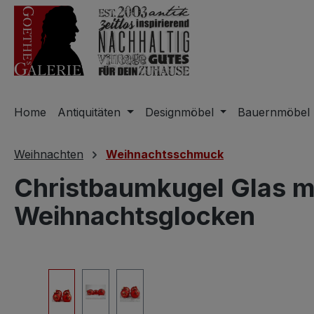
m Hauptinhalt springen
Zur Suche springen
Zur Hauptnavigation springen
Home
Antiquitäten
Designmöbel
Bauernmöbel
Weihnachten
Weihnachtsschmuck
Christbaumkugel Glas m
Weihnachtsglocken