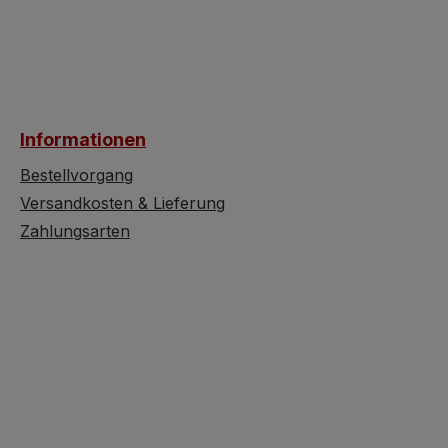
traditioneller, liebevoller
Handwerkskunst
Handwerkskunst
hergestellt wurd
hergestellt wurden,
verleihen jedem
verleihen jedem
Christbaum das
Christbaum das
besondere Etwas.
besondere Etwas. Bereits
beim Schmücken
Informationen
beim Schmücken des
Weihnachtsbau
Weihnachtsbaumes
erkennt man die
Bestellvorgang
erkennt man die
Besonderheit die
Versandkosten & Lieferung
Besonderheit dieser
mundgeblasene
Zahlungsarten
mundgeblasenen
Christbaumhänge
Christbaumhänger.
Während man da
Während man das
passende Plätz
passende Plätzchen am
Baum sucht, häl
Baum sucht, hält man
die zarten Schön
die zarten Schönheiten
in der Hand, bet
in der Hand, betrachtet
sie und erfreut s
sie und erfreut sich an
der liebevollen F
der liebevollen Fertigung.
Eine Kugel nach 