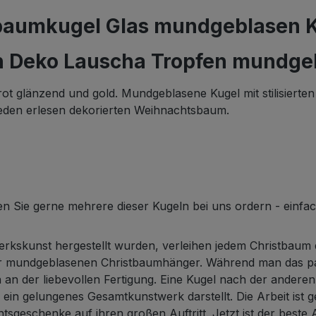
tbaumkugel Glas mundgeblasen K
 Deko Lauscha Tropfen mundge
ot glänzend und gold. Mundgeblasene Kugel mit stilisierte
den erlesen dekorierten Weihnachtsbaum.
en Sie gerne mehrere dieser Kugeln bei uns ordern - einfa
andwerkskunst hergestellt wurden, verleihen jedem Christba
r mundgeblasenen Christbaumhänger. Während man das pa
h an der liebevollen Fertigung. Eine Kugel nach der ander
n gelungenes Gesamtkunstwerk darstellt. Die Arbeit ist g
sgeschenke auf ihren großen Auftritt. Jetzt ist der beste