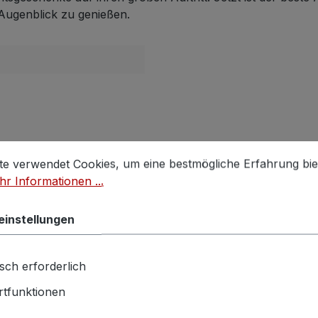
ugenblick zu genießen.
stellungen
 verwendet Cookies, um eine bestmögliche Erfahrung biet
te verwendet Cookies, um eine bestmögliche Erfahrung bie
r Informationen ...
einstellungen
sch erforderlich
tfunktionen