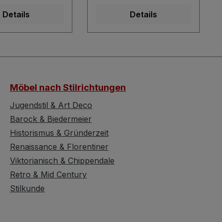
 in
einer wunderbarer
Details
Details
edenen
Dekoration für jeden fein
önen machen
verzierten
hristbaumkugel
Weihnachtsbaum.
m wunderbaren
Durchmesser: ca. 4
 für jeden
cmLänge: ca. 6 cmForm:
dekorierten
Walnuss Nuss Das
Möbel nach Stilrichtungen
htsbaum.
Angebot bezieht sich auf
sser: ca. 6
ein Stück. Natürlich
Jugendstil & Art Deco
: ca. 17
können Sie gerne
Barock & Biedermeier
 tropfenförmig
mehrere dieser
Historismus & Gründerzeit
ebot bezieht
Walnüsse bei uns ordern
Renaissance & Florentiner
 ein Stück.
- einfach die gewünschte
Viktorianisch & Chippendale
ch können Sie
Stückzahl eingeben.
ehrere dieser
Retro & Mid Century
Echte Glaskugeln, die in
 bei uns ordern -
traditioneller, liebevoller
Stilkunde
 die gewünschte
Handwerkskunst
hl eingeben.
hergestellt wurden,