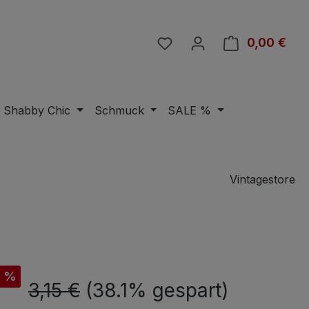
Du hast 0 Produkte auf 
0,00 €
Ware
Shabby Chic
Schmuck
SALE %
Vintagestore
is:
%
Regulärer Preis:
3,15 €
(38.1% gespart)